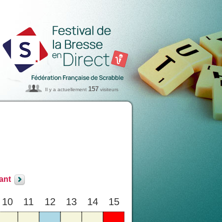
157
Il y a actuellement
visiteurs
ant
10
11
12
13
14
15