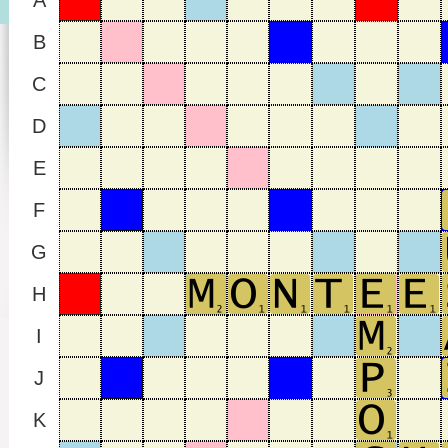
A
B
C
D
E
F
G
H
I
J
K