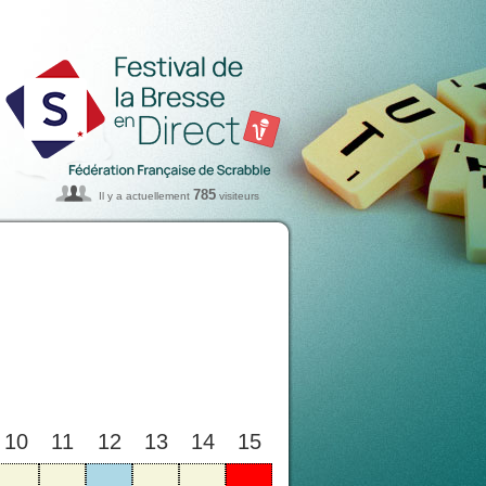
785
Il y a actuellement
visiteurs
10
11
12
13
14
15