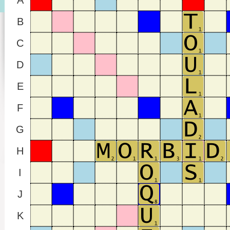
A
B
C
D
E
F
G
H
I
J
K