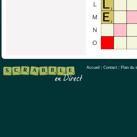
L
M
N
O
Accueil
|
Contact
|
Plan du s