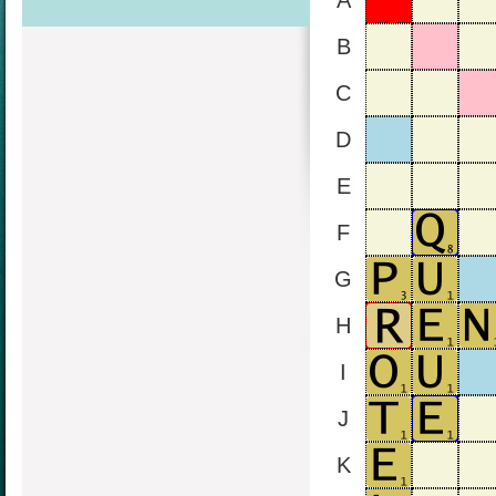
A
B
C
D
E
F
G
H
I
J
K