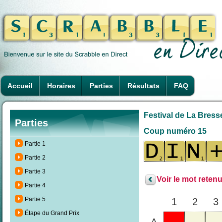
Accueil
Horaires
Parties
Résultats
FAQ
Festival de La Bresse
Parties
Coup numéro 15
Partie 1
Partie 2
Partie 3
Voir le mot retenu
Partie 4
Partie 5
1
2
3
Étape du Grand Prix