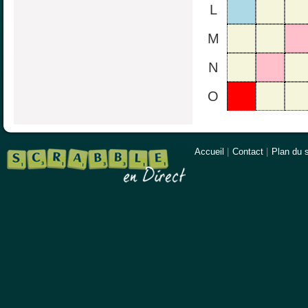
L
M
N
O
Accueil
|
Contact
|
Plan du s