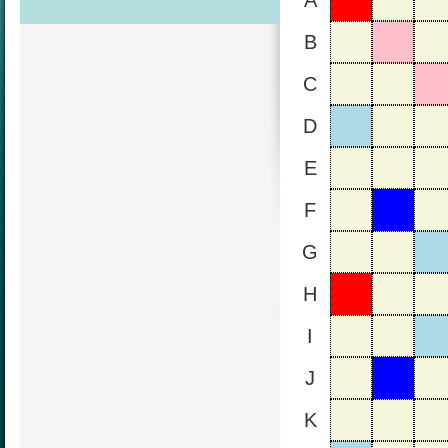
A
B
C
D
E
F
G
H
I
J
K