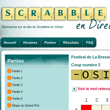
Accueil
Horaires
Parties
Résultats
FAQ
Festival de La Bresse
Parties
Coup numéro 3
Partie 1
Partie 2
Partie 3
Voir le mot retenu
Partie 4
Partie 5
1
2
3
Étape du Grand Prix