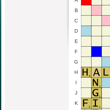
A
B
C
D
E
F
G
H
I
J
K