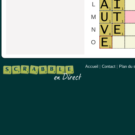
L
M
N
O
Accueil
|
Contact
|
Plan du s