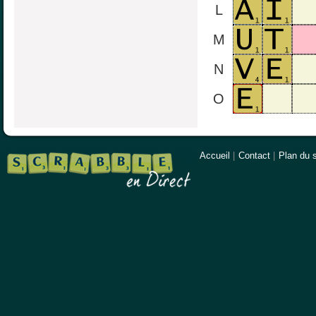
L
M
N
O
Accueil
|
Contact
|
Plan du s