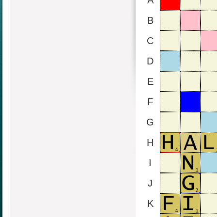
A
B
C
D
E
F
G
H
I
J
K