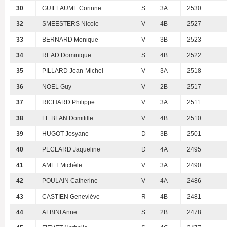
30
GUILLAUME Corinne
S
3A
2530
32
SMEESTERS Nicole
V
4B
2527
33
BERNARD Monique
V
3B
2523
34
READ Dominique
S
4B
2522
35
PILLARD Jean-Michel
V
3A
2518
36
NOEL Guy
V
2B
2517
37
RICHARD Philippe
V
3A
2511
38
LE BLAN Domitille
V
4B
2510
39
HUGOT Josyane
D
3B
2501
40
PECLARD Jaqueline
D
4A
2495
41
AMET Michèle
V
3A
2490
42
POULAIN Catherine
V
4A
2486
43
CASTIEN Geneviève
R
4B
2481
44
ALBINI Anne
S
2B
2478