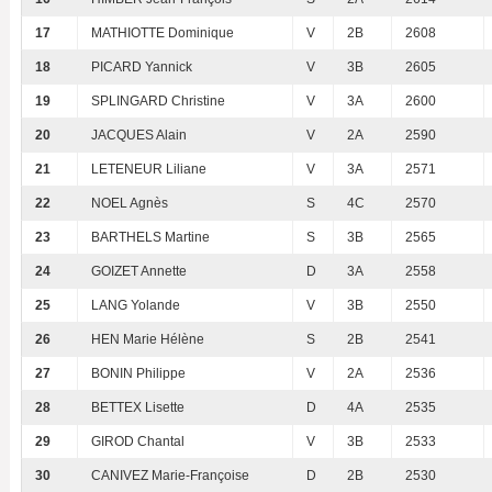
17
MATHIOTTE Dominique
V
2B
2608
18
PICARD Yannick
V
3B
2605
19
SPLINGARD Christine
V
3A
2600
20
JACQUES Alain
V
2A
2590
21
LETENEUR Liliane
V
3A
2571
22
NOEL Agnès
S
4C
2570
23
BARTHELS Martine
S
3B
2565
24
GOIZET Annette
D
3A
2558
25
LANG Yolande
V
3B
2550
26
HEN Marie Hélène
S
2B
2541
27
BONIN Philippe
V
2A
2536
28
BETTEX Lisette
D
4A
2535
29
GIROD Chantal
V
3B
2533
30
CANIVEZ Marie-Françoise
D
2B
2530