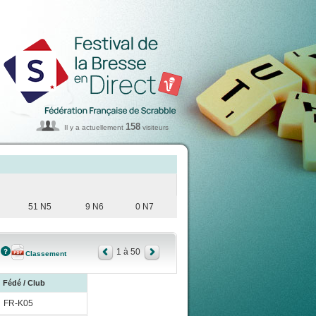
158
Il y a actuellement
visiteurs
51 N5
9 N6
0 N7
1 à 50
Classement
Fédé / Club
FR-K05