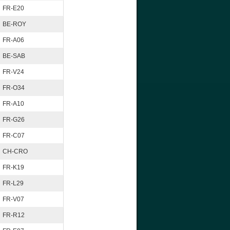
FR-E20
BE-ROY
FR-A06
BE-SAB
FR-V24
FR-O34
FR-A10
FR-G26
FR-C07
CH-CRO
FR-K19
FR-L29
FR-V07
FR-R12