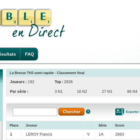
sultats
FAQ
La Bresse TH3 semi-rapide - Classement final
Joueurs :
192
Top :
2836
Par série :
3 N1
16 N2
27 N3
86 N4
Exporter
Place
Joueur
Série
Score
1
LEROY Francis
V
1A
2883