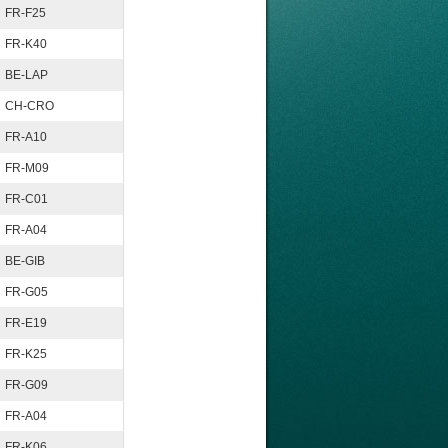
FR-F25
FR-K40
BE-LAP
CH-CRO
FR-A10
FR-M09
FR-C01
FR-A04
BE-GIB
FR-G05
FR-E19
FR-K25
FR-G09
FR-A04
FR-K06