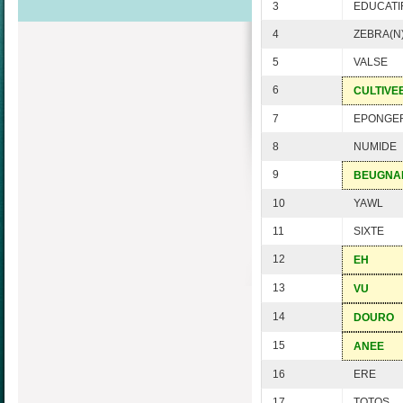
3
EDUCATI
4
ZEBRA(N
5
VALSE
6
CULTIVE
7
EPONGE
8
NUMIDE
9
BEUGNA
10
YAWL
11
SIXTE
12
EH
13
VU
14
DOURO
15
ANEE
16
ERE
17
TOTOS