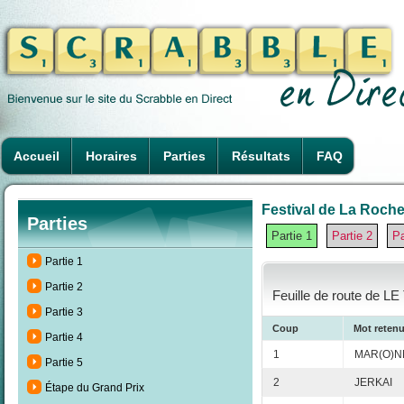
Accueil
Horaires
Parties
Résultats
FAQ
Festival de La Rochel
Parties
Partie 1
Partie 2
Pa
Partie 1
Partie 2
Feuille de route de L
Partie 3
Coup
Mot reten
Partie 4
1
MAR(O)N
Partie 5
2
JERKAI
Étape du Grand Prix