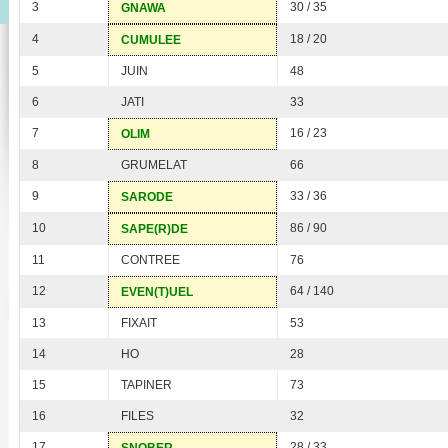
3
30 / 35
GNAWA
4
18 / 20
CUMULEE
5
JUIN
48
6
JATI
33
7
16 / 23
OLIM
8
GRUMELAT
66
9
33 / 36
SARODE
10
86 / 90
SAPE(R)DE
11
CONTREE
76
12
64 / 140
EVEN(T)UEL
13
FIXAIT
53
14
HO
28
15
TAPINER
73
16
FILES
32
17
28 / 33