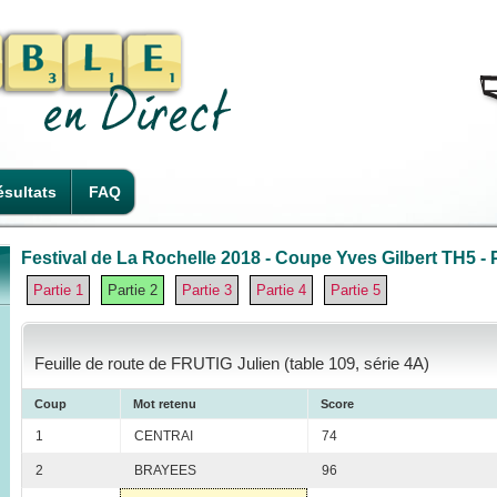
sultats
FAQ
Festival de La Rochelle 2018 - Coupe Yves Gilbert TH5 - P
Partie 1
Partie 2
Partie 3
Partie 4
Partie 5
Feuille de route de FRUTIG Julien (table 109, série 4A)
Coup
Mot retenu
Score
1
CENTRAI
74
2
BRAYEES
96