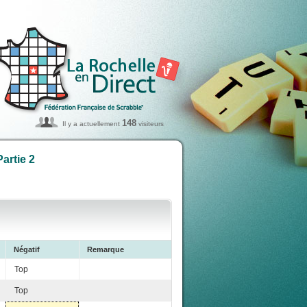
148
Il y a actuellement
visiteurs
artie 2
Négatif
Remarque
Top
Top