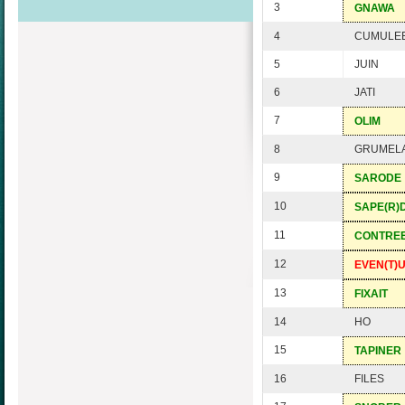
3
GNAWA
4
CUMULE
5
JUIN
6
JATI
7
OLIM
8
GRUMEL
9
SARODE
10
SAPE(R)
11
CONTRE
12
EVEN(T)
13
FIXAIT
14
HO
15
TAPINER
16
FILES