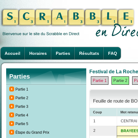
Accueil
Horaires
Parties
Résultats
FAQ
Festival de La Rochel
Parties
Partie 1
Partie 2
Pa
Partie 1
Partie 2
Feuille de route de BO
Partie 3
Coup
Mot retenu
Partie 4
1
CENTRAI
Partie 5
2
BRAYEE
Étape du Grand Prix