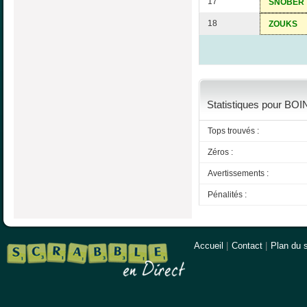
17
SNOBER
18
ZOUKS
Statistiques pour BOIN
Tops trouvés :
Zéros :
Avertissements :
Pénalités :
Accueil
|
Contact
|
Plan du s