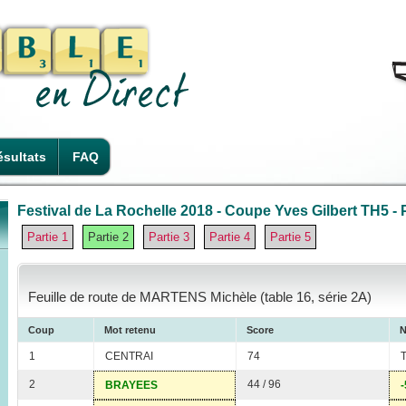
sultats
FAQ
Festival de La Rochelle 2018 - Coupe Yves Gilbert TH5 - P
Partie 1
Partie 2
Partie 3
Partie 4
Partie 5
Feuille de route de MARTENS Michèle (table 16, série 2A)
Coup
Mot retenu
Score
N
1
CENTRAI
74
2
44 / 96
BRAYEES
-