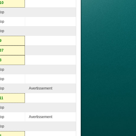
10
Top
Top
Top
9
37
3
Top
Top
Top
Avertissement
11
Top
Top
Avertissement
Top