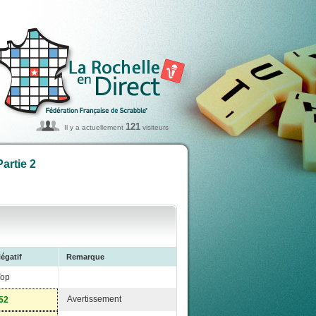
121
Il y a actuellement
visiteurs
artie 2
égatif
Remarque
Top
Avertissement
52