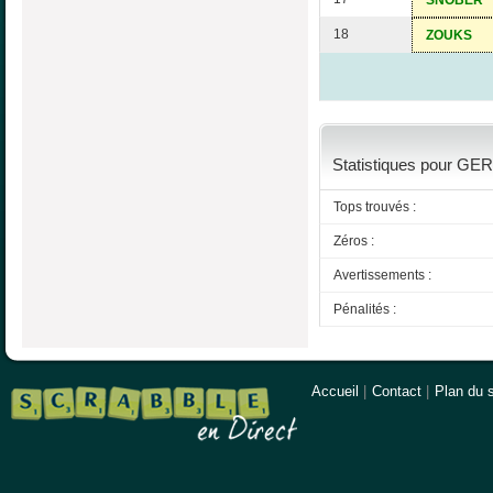
SNOBER
18
ZOUKS
Statistiques pour GER
Tops trouvés :
Zéros :
Avertissements :
Pénalités :
Accueil
|
Contact
|
Plan du s