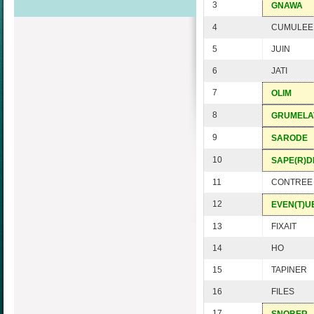
3
GNAWA
4
CUMULEE
5
JUIN
6
JATI
7
OLIM
8
GRUMELA
9
SARODE
10
SAPE(R)D
11
CONTREE
12
EVEN(T)U
13
FIXAIT
14
HO
15
TAPINER
16
FILES
17