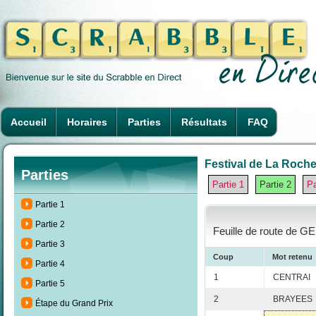
Accueil
Horaires
Parties
Résultats
FAQ
Festival de La Rochel
Parties
Partie 1
Partie 2
Pa
Partie 1
Partie 2
Feuille de route de G
Partie 3
Coup
Mot retenu
Partie 4
1
CENTRAI
Partie 5
2
BRAYEES
Étape du Grand Prix