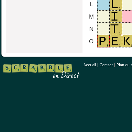
L
M
N
O
Accueil
|
Contact
|
Plan du s