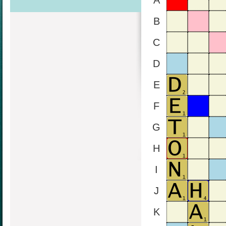
A
B
C
D
E
F
G
H
I
J
K