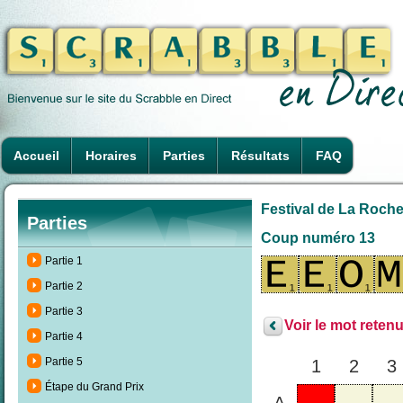
Accueil
Horaires
Parties
Résultats
FAQ
Festival de La Rochel
Parties
Coup numéro 13
Partie 1
Partie 2
Partie 3
Voir le mot retenu
Partie 4
Partie 5
1
2
3
Étape du Grand Prix