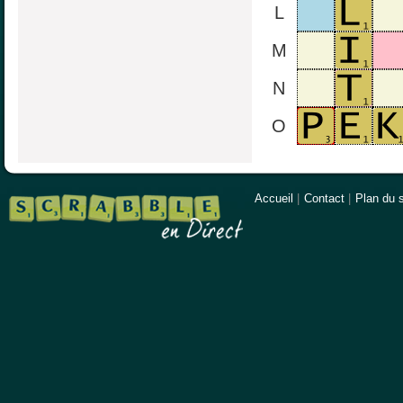
L
M
N
O
Accueil
|
Contact
|
Plan du s