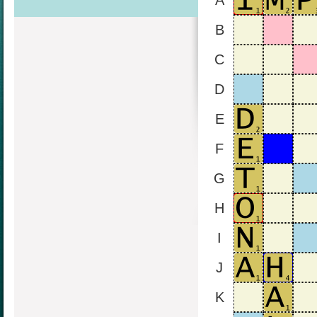
A
B
C
D
E
F
G
H
I
J
K