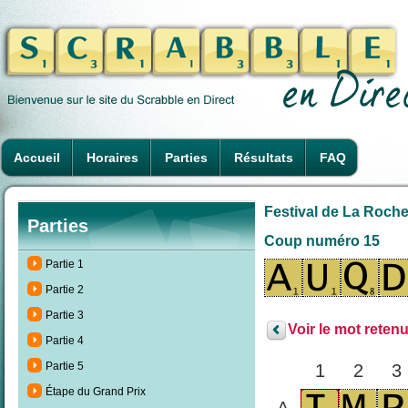
Accueil
Horaires
Parties
Résultats
FAQ
Festival de La Rochel
Parties
Coup numéro 15
Partie 1
Partie 2
Partie 3
Voir le mot retenu
Partie 4
Partie 5
1
2
3
Étape du Grand Prix