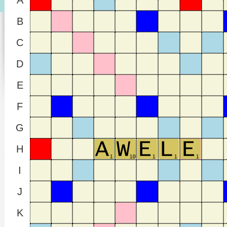
A
B
C
D
E
F
G
H
I
J
K