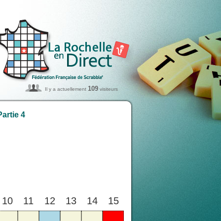
109
Il y a actuellement
visiteurs
artie 4
10
11
12
13
14
15