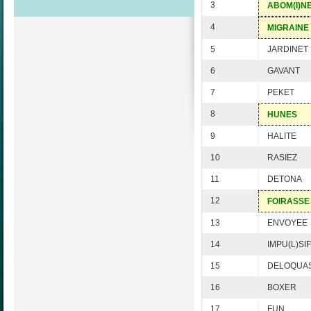
3
ABOM(I)N
4
MIGRAINE
5
JARDINET
6
GAVANT
7
PEKET
8
HUNES
9
HALITE
10
RASIEZ
11
DETONA
12
FOIRASSE
13
ENVOYEE
14
IMPU(L)SIF
15
DELOQUA
16
BOXER
17
FUN