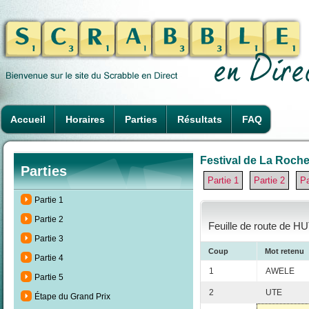
Accueil
Horaires
Parties
Résultats
FAQ
Festival de La Rochel
Parties
Partie 1
Partie 2
Pa
Partie 1
Partie 2
Feuille de route de H
Partie 3
Coup
Mot retenu
Partie 4
1
AWELE
Partie 5
2
UTE
Étape du Grand Prix