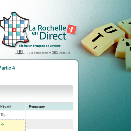
185
Il y a actuellement
visiteurs
artie 4
Négatif
Remarque
Top
-6