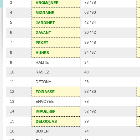
3
73 / 78
ABOM(I)NEE
4
68 / 90
MIGRAINE
5
42 / 84
JARDINET
6
30 / 42
GAVANT
7
39 / 48
PEKET
8
34 / 37
HUNES
9
HALITE
34
10
RASIEZ
48
11
DETONA
26
12
83 / 86
FOIRASSE
13
ENVOYEE
78
14
52 / 92
IMPU(L)SIF
15
29
DELOQUAS
16
BOXER
74