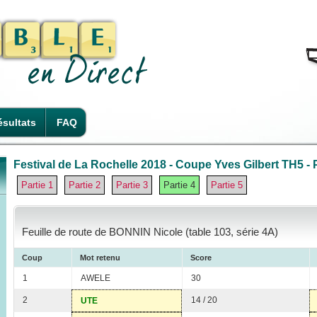
sultats
FAQ
Festival de La Rochelle 2018 - Coupe Yves Gilbert TH5 - P
Partie 1
Partie 2
Partie 3
Partie 4
Partie 5
Feuille de route de BONNIN Nicole (table 103, série 4A)
Coup
Mot retenu
Score
1
AWELE
30
2
14 / 20
UTE