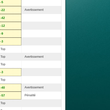
-5
Avertissement
-22
-42
-12
-9
-3
Top
Top
Avertissement
Top
-3
Top
Avertissement
-40
Pénalité
-57
Top