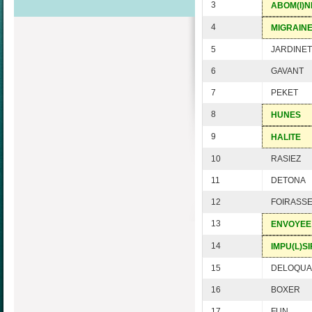
3
ABOM(I)N
4
MIGRAIN
5
JARDINET
6
GAVANT
7
PEKET
8
HUNES
9
HALITE
10
RASIEZ
11
DETONA
12
FOIRASS
13
ENVOYEE
14
IMPU(L)SI
15
DELOQUA
16
BOXER
17
FUN