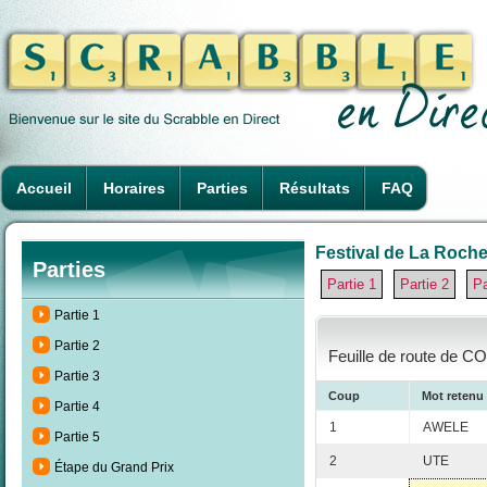
Accueil
Horaires
Parties
Résultats
FAQ
Festival de La Rochel
Parties
Partie 1
Partie 2
Pa
Partie 1
Partie 2
Feuille de route de C
Partie 3
Coup
Mot retenu
Partie 4
1
AWELE
Partie 5
2
UTE
Étape du Grand Prix