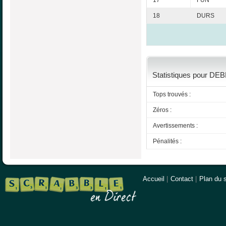
17
FUN
18
DURS
Statistiques pour DEB
Tops trouvés :
Zéros :
Avertissements :
Pénalités :
Accueil
|
Contact
|
Plan du s