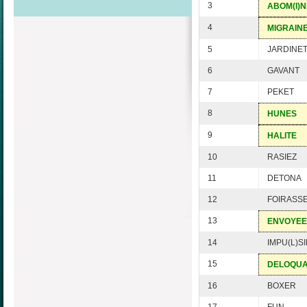
3
ABOM(I)
4
MIGRAIN
5
JARDINE
6
GAVANT
7
PEKET
8
HUNES
9
HALITE
10
RASIEZ
11
DETONA
12
FOIRASS
13
ENVOYEE
14
IMPU(L)SI
15
DELOQU
16
BOXER