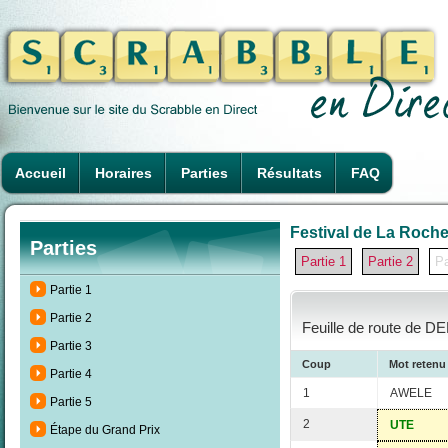
Accueil
Horaires
Parties
Résultats
FAQ
Festival de La Rochel
Parties
Partie 1
Partie 2
Pa
Partie 1
Partie 2
Feuille de route de D
Partie 3
Coup
Mot retenu
Partie 4
1
AWELE
Partie 5
2
UTE
Étape du Grand Prix