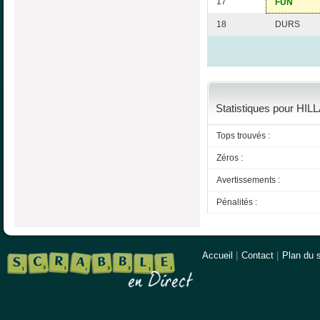
17
FUN
18
DURS
Statistiques pour HIL
Tops trouvés :
Zéros :
Avertissements :
Pénalités :
Accueil
|
Contact
|
Plan du s