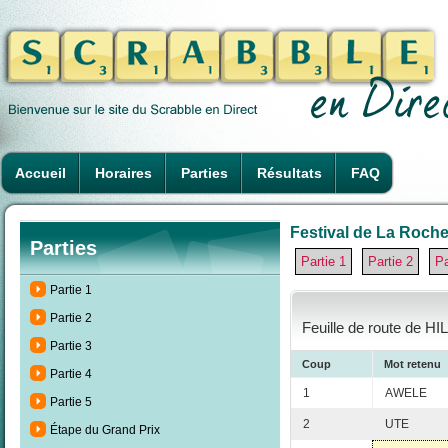
Accueil
Horaires
Parties
Résultats
FAQ
Festival de La Rochel
Parties
Partie 1
Partie 2
Pa
Partie 1
Partie 2
Feuille de route de H
Partie 3
Coup
Mot retenu
Partie 4
1
AWELE
Partie 5
2
UTE
Étape du Grand Prix