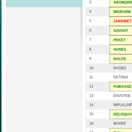
3
ABOM(I)N
4
MIGRAINE
5
JARDINET
6
GAVANT
7
PEKET
8
HUNES
9
HALITE
10
RASIEZ
11
DETONA
12
FOIRASSE
13
ENVOYEE
14
IMPU(L)SIF
15
DELOQUA
16
BOXER