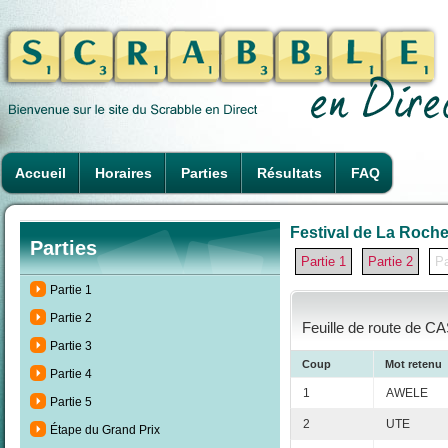
Accueil
Horaires
Parties
Résultats
FAQ
Festival de La Rochel
Parties
Partie 1
Partie 2
Pa
Partie 1
Partie 2
Feuille de route de CA
Partie 3
Coup
Mot retenu
Partie 4
1
AWELE
Partie 5
2
UTE
Étape du Grand Prix