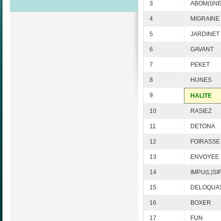
3
ABOM(I)N
4
MIGRAINE
5
JARDINET
6
GAVANT
7
PEKET
8
HUNES
9
HALITE
10
RASIEZ
11
DETONA
12
FOIRASSE
13
ENVOYEE
14
IMPU(L)SI
15
DELOQUA
16
BOXER
17
FUN