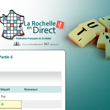
367
Il y a actuellement
visiteurs
artie 4
Négatif
Remarque
Top
-5