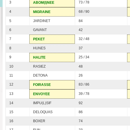
3
73 / 78
ABOM(I)NEE
4
68 / 90
MIGRAINE
5
JARDINET
84
6
GAVANT
42
7
32 / 48
PEKET
8
HUNES
37
9
25 / 34
HALITE
10
RASIEZ
48
11
DETONA
26
12
83 / 86
FOIRASSE
13
39 / 78
ENVOYEE
14
IMPU(L)SIF
92
15
DELOQUAS
86
16
BOXER
74