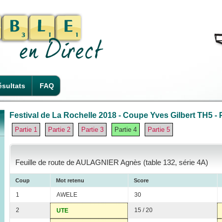
sultats
FAQ
Festival de La Rochelle 2018 - Coupe Yves Gilbert TH5 - P
Partie 1
Partie 2
Partie 3
Partie 4
Partie 5
Feuille de route de AULAGNIER Agnès (table 132, série 4A)
Coup
Mot retenu
Score
1
AWELE
30
2
15 / 20
UTE