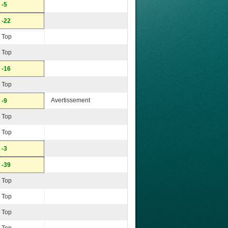
-5
-22
Top
Top
-16
Top
Avertissement
-9
Top
Top
-3
-39
Top
Top
Top