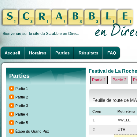
Accueil
Horaires
Parties
Résultats
FAQ
Festival de La Rochel
Parties
Partie 1
Partie 2
Pa
Partie 1
Partie 2
Feuille de route de MA
Partie 3
Coup
Mot retenu
Partie 4
1
AWELE
Partie 5
2
UTE
Étape du Grand Prix