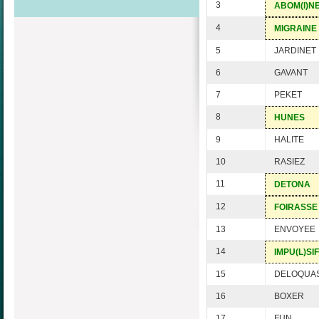
3
ABOM(I)N
4
MIGRAINE
5
JARDINET
6
GAVANT
7
PEKET
8
HUNES
9
HALITE
10
RASIEZ
11
DETONA
12
FOIRASSE
13
ENVOYEE
14
IMPU(L)SIF
15
DELOQUA
16
BOXER
17
FUN