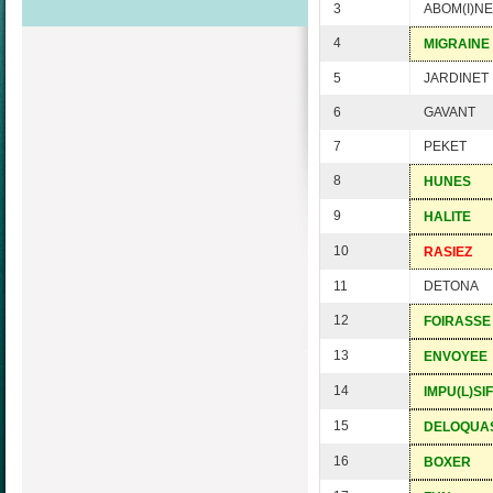
3
ABOM(I)N
4
MIGRAINE
5
JARDINET
6
GAVANT
7
PEKET
8
HUNES
9
HALITE
10
RASIEZ
11
DETONA
12
FOIRASSE
13
ENVOYEE
14
IMPU(L)SIF
15
DELOQUA
16
BOXER