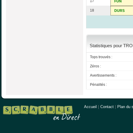
17
FUN
18
DURS
Statistiques pour TRO
Tops trouvés :
Zéros :
Avertissements :
Pénalités :
Accueil
|
Contact
|
Plan du s