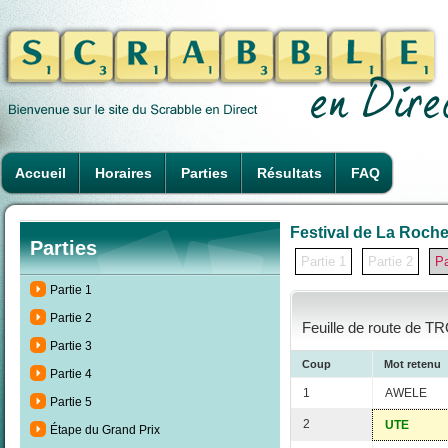
Accueil
Horaires
Parties
Résultats
FAQ
Festival de La Rochel
Parties
Partie 1
Partie 2
Pa
Partie 1
Partie 2
Feuille de route de T
Partie 3
Coup
Mot retenu
Partie 4
1
AWELE
Partie 5
2
UTE
Étape du Grand Prix