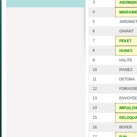
3
ABOM(I)
4
MIGRAIN
5
JARDINE
6
GAVANT
7
PEKET
8
HUNES
9
HALITE
10
RASIEZ
11
DETONA
12
FOIRASS
13
ENVOYEE
14
IMPU(L)SI
15
DELOQU
16
BOXER
17