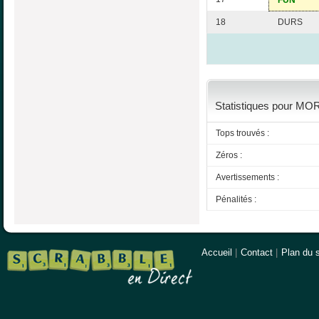
FUN
18
DURS
Statistiques pour MOR
Tops trouvés :
Zéros :
Avertissements :
Pénalités :
Accueil
|
Contact
|
Plan du s