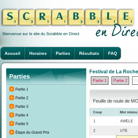
Accueil
Horaires
Parties
Résultats
FAQ
Festival de La Rochel
Parties
Partie 1
Partie 2
Pa
Partie 1
Partie 2
Feuille de route de M
Partie 3
Coup
Mot retenu
Partie 4
1
AWELE
Partie 5
2
UTE
Étape du Grand Prix