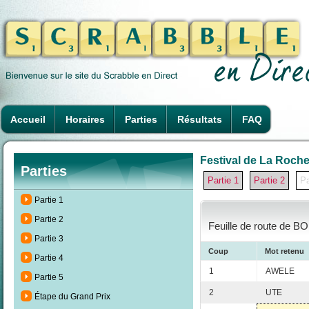
Accueil
Horaires
Parties
Résultats
FAQ
Festival de La Rochel
Parties
Partie 1
Partie 2
Pa
Partie 1
Partie 2
Feuille de route de B
Partie 3
Coup
Mot retenu
Partie 4
1
AWELE
Partie 5
2
UTE
Étape du Grand Prix