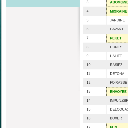
3
ABOM(I)N
4
MIGRAINE
5
JARDINET
6
GAVANT
7
PEKET
8
HUNES
9
HALITE
10
RASIEZ
11
DETONA
12
FOIRASSE
13
ENVOYEE
14
IMPU(L)SIF
15
DELOQUA
16
BOXER
17
FUN