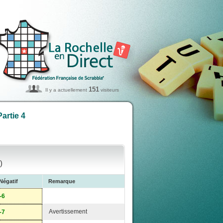
151
Il y a actuellement
visiteurs
artie 4
)
Négatif
Remarque
-6
Avertissement
-7