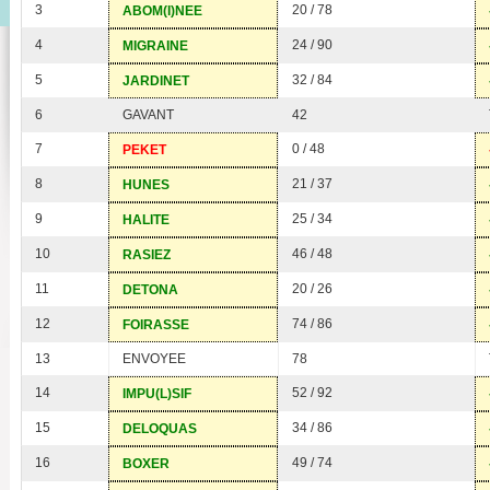
3
20 / 78
ABOM(I)NEE
4
24 / 90
MIGRAINE
5
32 / 84
JARDINET
6
GAVANT
42
7
0 / 48
PEKET
8
21 / 37
HUNES
9
25 / 34
HALITE
10
46 / 48
RASIEZ
11
20 / 26
DETONA
12
74 / 86
FOIRASSE
13
ENVOYEE
78
14
52 / 92
IMPU(L)SIF
15
34 / 86
DELOQUAS
16
49 / 74
BOXER