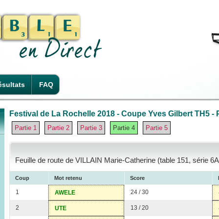
sultats
FAQ
Festival de La Rochelle 2018 - Coupe Yves Gilbert TH5 - P
Partie 1
Partie 2
Partie 3
Partie 4
Partie 5
Feuille de route de VILLAIN Marie-Catherine (table 151, série 6A
Coup
Mot retenu
Score
1
24 / 30
AWELE
2
13 / 20
UTE