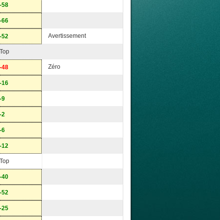
-58
-66
Avertissement
-52
Top
Zéro
-48
-16
-9
-2
-6
-12
Top
-40
-52
-25