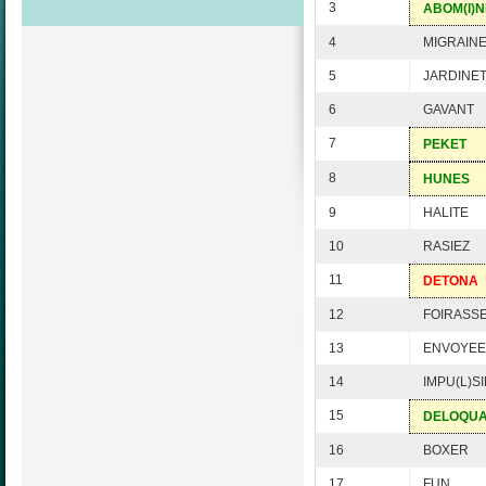
3
ABOM(I)
4
MIGRAIN
5
JARDINE
6
GAVANT
7
PEKET
8
HUNES
9
HALITE
10
RASIEZ
11
DETONA
12
FOIRASS
13
ENVOYEE
14
IMPU(L)SI
15
DELOQU
16
BOXER
17
FUN