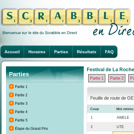
Accueil
Horaires
Parties
Résultats
FAQ
Festival de La Rochel
Parties
Partie 1
Partie 2
Pa
Partie 1
Partie 2
Feuille de route de G
Partie 3
Coup
Mot retenu
Partie 4
1
AWELE
Partie 5
2
UTE
Étape du Grand Prix