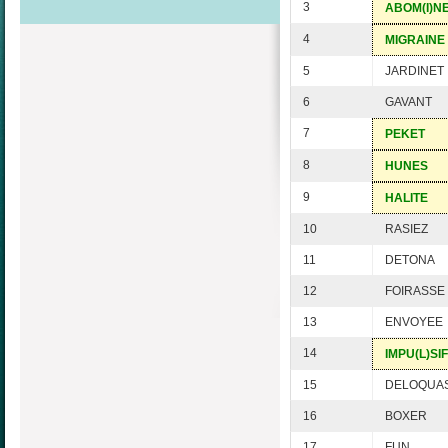
3
ABOM(I)N
4
MIGRAINE
5
JARDINET
6
GAVANT
7
PEKET
8
HUNES
9
HALITE
10
RASIEZ
11
DETONA
12
FOIRASSE
13
ENVOYEE
14
IMPU(L)SIF
15
DELOQUA
16
BOXER
17
FUN