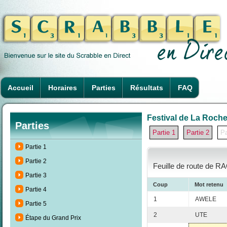
Accueil
Horaires
Parties
Résultats
FAQ
Festival de La Rochel
Parties
Partie 1
Partie 2
Pa
Partie 1
Partie 2
Feuille de route de R
Partie 3
Coup
Mot retenu
Partie 4
1
AWELE
Partie 5
2
UTE
Étape du Grand Prix