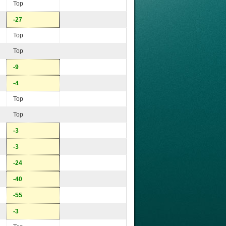
Top
-27
Top
Top
-9
-4
Top
Top
-3
-3
-24
-40
-55
-3