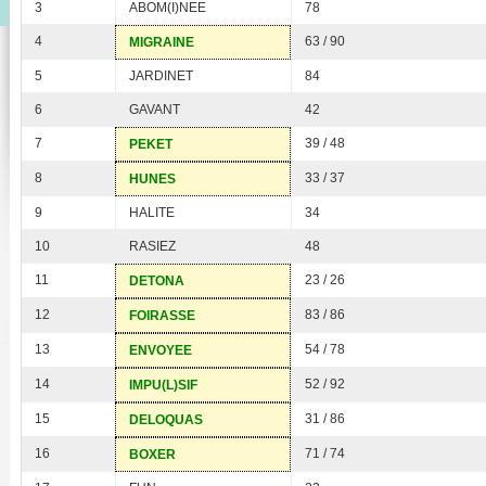
3
ABOM(I)NEE
78
4
63 / 90
MIGRAINE
5
JARDINET
84
6
GAVANT
42
7
39 / 48
PEKET
8
33 / 37
HUNES
9
HALITE
34
10
RASIEZ
48
11
23 / 26
DETONA
12
83 / 86
FOIRASSE
13
54 / 78
ENVOYEE
14
52 / 92
IMPU(L)SIF
15
31 / 86
DELOQUAS
16
71 / 74
BOXER