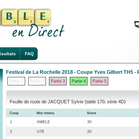
sultats
FAQ
Festival de La Rochelle 2018 - Coupe Yves Gilbert TH5 - P
Partie 1
Partie 2
Partie 3
Partie 4
Partie 5
Feuille de route de JACQUET Sylvie (table 170, série 4D)
Coup
Mot retenu
Score
1
AWELE
30
2
UTE
20