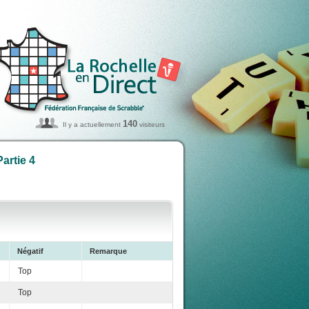
140
Il y a actuellement
visiteurs
artie 4
Négatif
Remarque
Top
Top