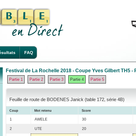
sultats
FAQ
Festival de La Rochelle 2018 - Coupe Yves Gilbert TH5 - P
Partie 1
Partie 2
Partie 3
Partie 4
Partie 5
Feuille de route de BODENES Janick (table 172, série 4B)
Coup
Mot retenu
Score
1
AWELE
30
2
UTE
20