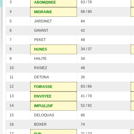
3
63 / 78
ABOM(I)NEE
4
68 / 90
MIGRAINE
5
JARDINET
84
6
GAVANT
42
7
PEKET
48
8
34 / 37
HUNES
9
HALITE
34
10
RASIEZ
48
11
DETONA
26
12
83 / 86
FOIRASSE
13
41 / 78
ENVOYEE
14
52 / 92
IMPU(L)SIF
15
DELOQUAS
86
16
BOXER
74
17
21 / 23