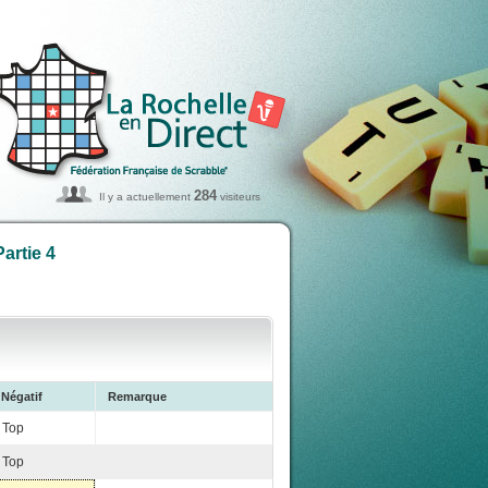
284
Il y a actuellement
visiteurs
artie 4
Négatif
Remarque
Top
Top