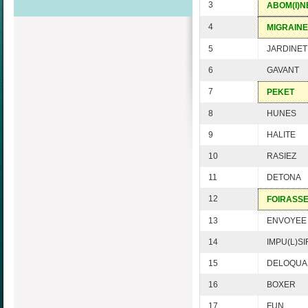
3
ABOM(I)N
4
MIGRAINE
5
JARDINET
6
GAVANT
7
PEKET
8
HUNES
9
HALITE
10
RASIEZ
11
DETONA
12
FOIRASS
13
ENVOYEE
14
IMPU(L)SI
15
DELOQUA
16
BOXER
17
FUN