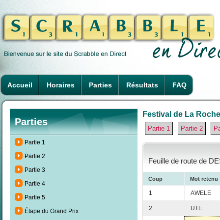
Accueil
Horaires
Parties
Résultats
FAQ
Festival de La Rochel
Parties
Partie 1
Partie 2
Pa
Partie 1
Partie 2
Feuille de route de D
Partie 3
Coup
Mot retenu
Partie 4
1
AWELE
Partie 5
2
UTE
Étape du Grand Prix