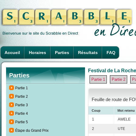
Accueil
Horaires
Parties
Résultats
FAQ
Festival de La Rochel
Parties
Partie 1
Partie 2
Pa
Partie 1
Partie 2
Feuille de route de F
Partie 3
Coup
Mot retenu
Partie 4
1
AWELE
Partie 5
2
UTE
Étape du Grand Prix