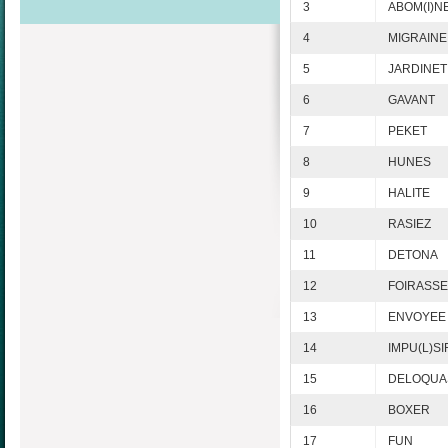
3
ABOM(I)N
4
MIGRAINE
5
JARDINET
6
GAVANT
7
PEKET
8
HUNES
9
HALITE
10
RASIEZ
11
DETONA
12
FOIRASSE
13
ENVOYEE
14
IMPU(L)SI
15
DELOQUA
16
BOXER
17
FUN