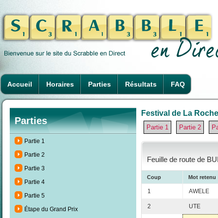
Accueil
Horaires
Parties
Résultats
FAQ
Festival de La Rochel
Parties
Partie 1
Partie 2
Pa
Partie 1
Partie 2
Feuille de route de B
Partie 3
Coup
Mot retenu
Partie 4
1
AWELE
Partie 5
2
UTE
Étape du Grand Prix