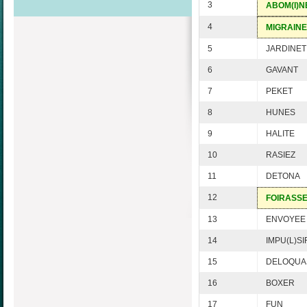
3
ABOM(I)N
4
MIGRAINE
5
JARDINET
6
GAVANT
7
PEKET
8
HUNES
9
HALITE
10
RASIEZ
11
DETONA
12
FOIRASS
13
ENVOYEE
14
IMPU(L)SI
15
DELOQUA
16
BOXER
17
FUN