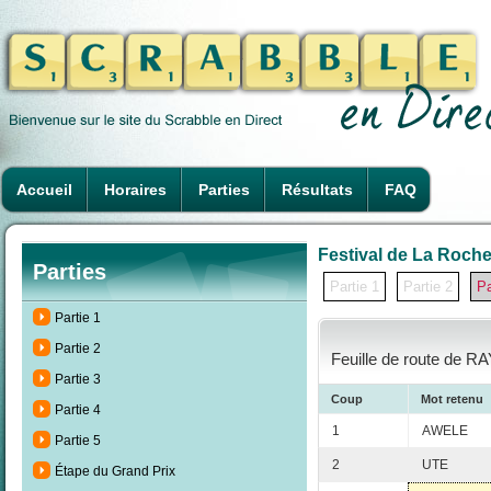
Accueil
Horaires
Parties
Résultats
FAQ
Festival de La Rochel
Parties
Partie 1
Partie 2
Pa
Partie 1
Partie 2
Feuille de route de R
Partie 3
Coup
Mot retenu
Partie 4
1
AWELE
Partie 5
2
UTE
Étape du Grand Prix