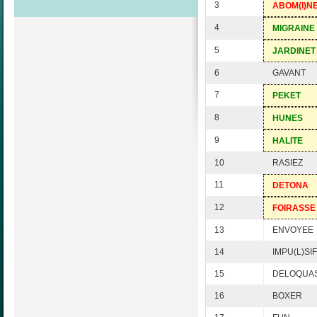
3
ABOM(I)N
4
MIGRAINE
5
JARDINET
6
GAVANT
7
PEKET
8
HUNES
9
HALITE
10
RASIEZ
11
DETONA
12
FOIRASSE
13
ENVOYEE
14
IMPU(L)SIF
15
DELOQUA
16
BOXER