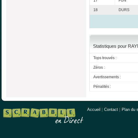
17
FUN
18
DURS
Statistiques pour RAY
Tops trouvés :
Zéros :
Avertissements :
Pénalités :
Accueil
|
Contact
|
Plan du s