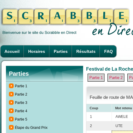
Accueil
Horaires
Parties
Résultats
FAQ
Festival de La Rochel
Parties
Partie 1
Partie 2
Pa
Partie 1
Partie 2
Feuille de route de M
Partie 3
Coup
Mot retenu
Partie 4
1
AWELE
Partie 5
2
UTE
Étape du Grand Prix