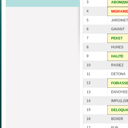
3
ABOM(I)N
4
MIGRAIN
5
JARDINET
6
GAVANT
7
PEKET
8
HUNES
9
HALITE
10
RASIEZ
11
DETONA
12
FOIRASS
13
ENVOYEE
14
IMPU(L)SI
15
DELOQU
16
BOXER
17
FUN