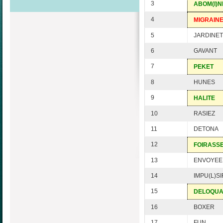
3
ABOM(I)N
4
MIGRAIN
5
JARDINET
6
GAVANT
7
PEKET
8
HUNES
9
HALITE
10
RASIEZ
11
DETONA
12
FOIRASS
13
ENVOYEE
14
IMPU(L)SI
15
DELOQU
16
BOXER
17
FUN