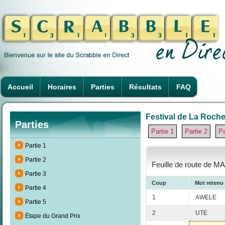
Accueil
Horaires
Parties
Résultats
FAQ
Festival de La Rochel
Parties
Partie 1
Partie 2
Pa
Partie 1
Partie 2
Feuille de route de M
Partie 3
Coup
Mot retenu
Partie 4
1
AWELE
Partie 5
2
UTE
Étape du Grand Prix