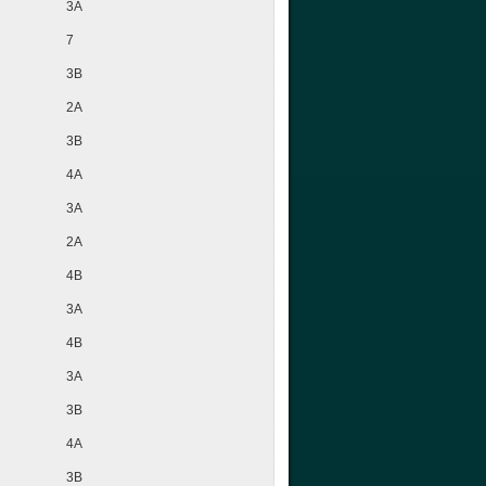
3A
7
3B
2A
3B
4A
3A
2A
4B
3A
4B
3A
3B
4A
3B