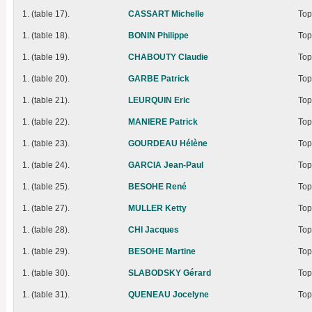
1. (table 17).
CASSART Michelle
Top
1. (table 18).
BONIN Philippe
Top
1. (table 19).
CHABOUTY Claudie
Top
1. (table 20).
GARBE Patrick
Top
1. (table 21).
LEURQUIN Eric
Top
1. (table 22).
MANIERE Patrick
Top
1. (table 23).
GOURDEAU Hélène
Top
1. (table 24).
GARCIA Jean-Paul
Top
1. (table 25).
BESOHE René
Top
1. (table 27).
MULLER Ketty
Top
1. (table 28).
CHI Jacques
Top
1. (table 29).
BESOHE Martine
Top
1. (table 30).
SLABODSKY Gérard
Top
1. (table 31).
QUENEAU Jocelyne
Top