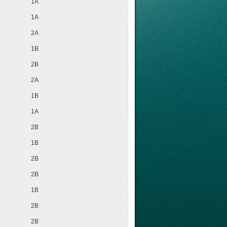
1A
1A
2A
1B
2B
2A
1B
1A
2B
1B
2B
2B
1B
2B
2B