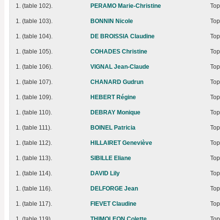
1. (table 102).
PERAMO Marie-Christine
Top
1. (table 103).
BONNIN Nicole
Top
1. (table 104).
DE BROISSIA Claudine
Top
1. (table 105).
COHADES Christine
Top
1. (table 106).
VIGNAL Jean-Claude
Top
1. (table 107).
CHANARD Gudrun
Top
1. (table 109).
HEBERT Régine
Top
1. (table 110).
DEBRAY Monique
Top
1. (table 111).
BOINEL Patricia
Top
1. (table 112).
HILLAIRET Geneviève
Top
1. (table 113).
SIBILLE Eliane
Top
1. (table 114).
DAVID Lily
Top
1. (table 116).
DELFORGE Jean
Top
1. (table 117).
FIEVET Claudine
Top
1. (table 119).
THIMOLEON Colette
Top