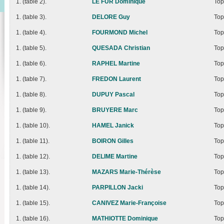
1. (table 2).
LE FUR Dominique
Top
1. (table 3).
DELORE Guy
Top
1. (table 4).
FOURMOND Michel
Top
1. (table 5).
QUESADA Christian
Top
1. (table 6).
RAPHEL Martine
Top
1. (table 7).
FREDON Laurent
Top
1. (table 8).
DUPUY Pascal
Top
1. (table 9).
BRUYERE Marc
Top
1. (table 10).
HAMEL Janick
Top
1. (table 11).
BOIRON Gilles
Top
1. (table 12).
DELIME Martine
Top
1. (table 13).
MAZARS Marie-Thérèse
Top
1. (table 14).
PARPILLON Jacki
Top
1. (table 15).
CANIVEZ Marie-Françoise
Top
1. (table 16).
MATHIOTTE Dominique
Top