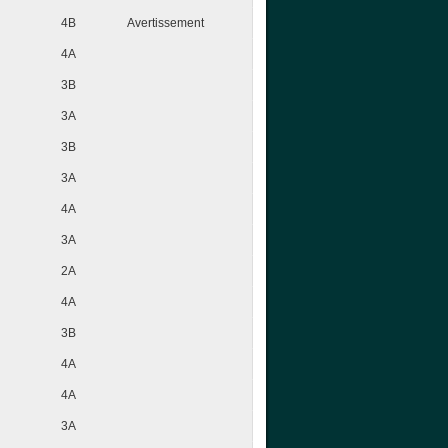
4B
Avertissement
4A
3B
3A
3B
3A
4A
3A
2A
4A
3B
4A
4A
3A