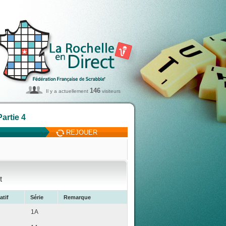
146
Il y a actuellement
visiteurs
artie 4
REJOUER
t
atif
Série
Remarque
1A