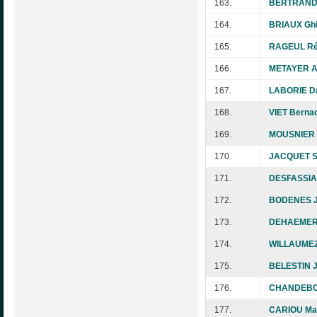
163.
BERTRAND
164.
BRIAUX Ghi
165.
RAGEUL Ré
166.
METAYER A
167.
LABORIE Da
168.
VIET Berna
169.
MOUSNIER D
170.
JACQUET S
171.
DESFASSIA
172.
BODENES J
173.
DEHAEMERS
174.
WILLAUMEZ
175.
BELESTIN J
176.
CHANDEBOI
177.
CARIOU Ma