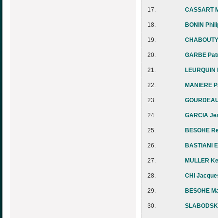
17.
CASSART M
18.
BONIN Phil
19.
CHABOUTY 
20.
GARBE Patr
21.
LEURQUIN 
22.
MANIERE Pa
23.
GOURDEAU
24.
GARCIA Jea
25.
BESOHE R
26.
BASTIANI E
27.
MULLER Ke
28.
CHI Jacque
29.
BESOHE Ma
30.
SLABODSKY