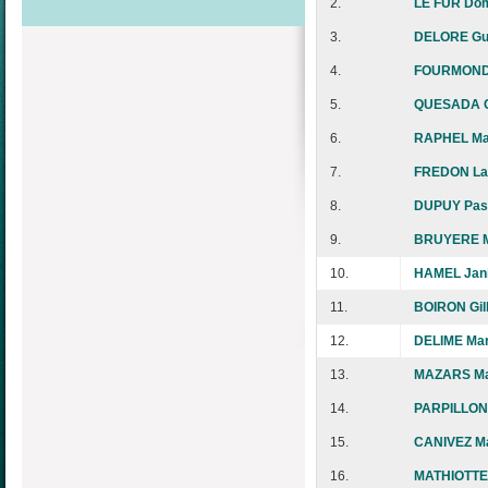
2.
LE FUR Dom
3.
DELORE G
4.
FOURMOND 
5.
QUESADA C
6.
RAPHEL Ma
7.
FREDON La
8.
DUPUY Pas
9.
BRUYERE 
10.
HAMEL Jan
11.
BOIRON Gil
12.
DELIME Mar
13.
MAZARS Ma
14.
PARPILLON 
15.
CANIVEZ Ma
16.
MATHIOTTE