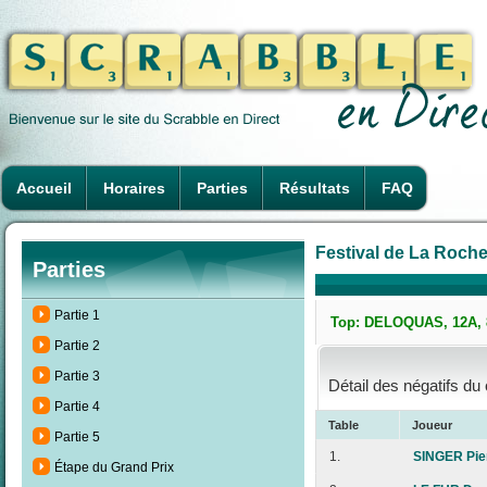
Accueil
Horaires
Parties
Résultats
FAQ
Festival de La Rochel
Parties
Partie 1
Top: DELOQUAS, 12A, 8
Partie 2
Partie 3
Détail des négatifs du
Partie 4
Table
Joueur
Partie 5
1.
SINGER Pie
Étape du Grand Prix