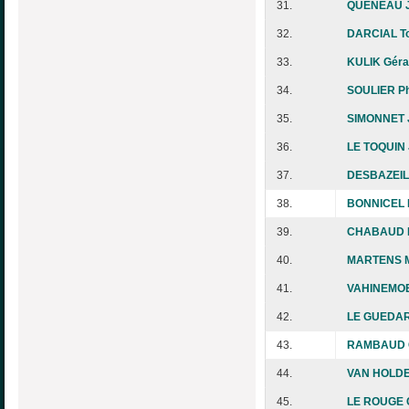
31.
QUENEAU J
32.
DARCIAL To
33.
KULIK Géra
34.
SOULIER Ph
35.
SIMONNET 
36.
LE TOQUIN 
37.
DESBAZEILL
38.
BONNICEL 
39.
CHABAUD M
40.
MARTENS M
41.
VAHINEMOE
42.
LE GUEDART
43.
RAMBAUD C
44.
VAN HOLDE
45.
LE ROUGE C