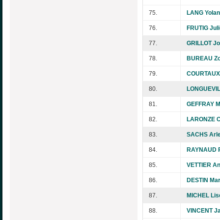
75.
LANG Yola
76.
FRUTIG Jul
77.
GRILLOT Jo
78.
BUREAU Zo
79.
COURTAUX 
80.
LONGUEVIL
81.
GEFFRAY M
82.
LARONZE C
83.
SACHS Arle
84.
RAYNAUD 
85.
VETTIER An
86.
DESTIN Mar
87.
MICHEL Lis
88.
VINCENT Ja