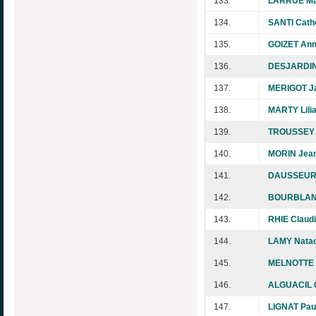
133.
LARRUE Mar
134.
SANTI Cath
135.
GOIZET Ann
136.
DESJARDIN
137.
MERIGOT Ja
138.
MARTY Lili
139.
TROUSSEY 
140.
MORIN Jea
141.
DAUSSEUR 
142.
BOURBLANC
143.
RHIE Claud
144.
LAMY Nata
145.
MELNOTTE 
146.
ALGUACIL C
147.
LIGNAT Pau