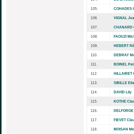
105.
COHADES C
106.
VIGNAL Jea
107.
CHANARD 
108.
FAOUZI Mic
109.
HEBERT Ré
110.
DEBRAY Mo
111.
BOINEL Patr
112.
HILLAIRET 
113.
SIBILLE Eli
114.
DAVID Lily
115.
KOTHE Cla
116.
DELFORGE 
117.
FIEVET Cla
118.
MOISAN Mic