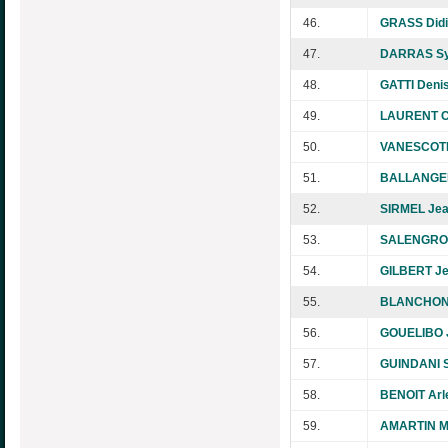
46.
GRASS Didi
47.
DARRAS Sy
48.
GATTI Deni
49.
LAURENT C
50.
VANESCOTE
51.
BALLANGER
52.
SIRMEL Jea
53.
SALENGROI
54.
GILBERT Je
55.
BLANCHON 
56.
GOUELIBO 
57.
GUINDANI 
58.
BENOIT Arl
59.
AMARTIN M