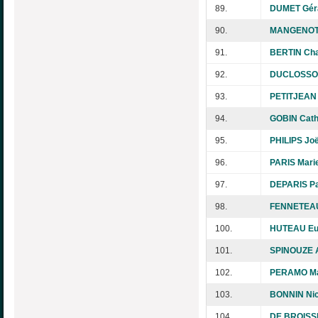
89.
DUMET Gér
90.
MANGENOT 
91.
BERTIN Cha
92.
DUCLOSSON
93.
PETITJEAN 
94.
GOBIN Cath
95.
PHILIPS Joë
96.
PARIS Mari
97.
DEPARIS Pa
98.
FENNETEAU
100.
HUTEAU Eu
101.
SPINOUZE 
102.
PERAMO Mar
103.
BONNIN Nic
104.
DE BROISSI