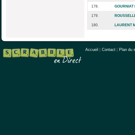
178.
GOURNIAT 
179.
ROUSSELLE
180.
LAURENT M
Accueil
|
Contact
|
Plan du s