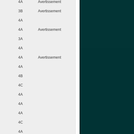
4A
Avertissement
3B
Avertissement
4A
4A
Avertissement
3A
4A
4A
Avertissement
4A
4B
4C
4A
4A
4A
4C
4A