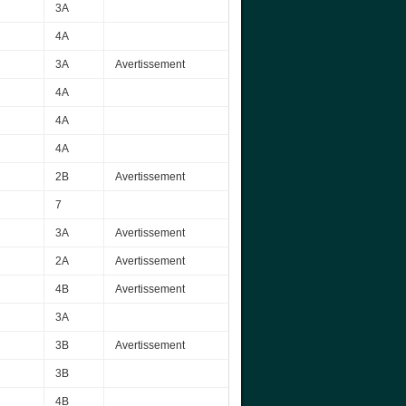
3A
4A
3A
Avertissement
4A
4A
4A
2B
Avertissement
7
3A
Avertissement
2A
Avertissement
4B
Avertissement
3A
3B
Avertissement
3B
4B