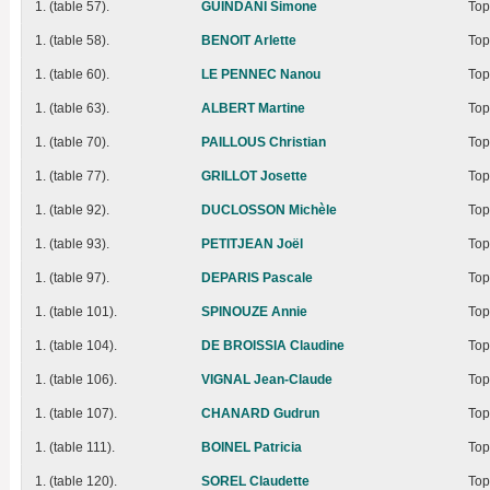
1. (table 57).
GUINDANI Simone
Top
1. (table 58).
BENOIT Arlette
Top
1. (table 60).
LE PENNEC Nanou
Top
1. (table 63).
ALBERT Martine
Top
1. (table 70).
PAILLOUS Christian
Top
1. (table 77).
GRILLOT Josette
Top
1. (table 92).
DUCLOSSON Michèle
Top
1. (table 93).
PETITJEAN Joël
Top
1. (table 97).
DEPARIS Pascale
Top
1. (table 101).
SPINOUZE Annie
Top
1. (table 104).
DE BROISSIA Claudine
Top
1. (table 106).
VIGNAL Jean-Claude
Top
1. (table 107).
CHANARD Gudrun
Top
1. (table 111).
BOINEL Patricia
Top
1. (table 120).
SOREL Claudette
Top