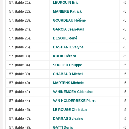
57. (table 21).
LEURQUIN Eric
-5
57. (table 22).
MANIERE Patrick
-5
57. (table 23).
GOURDEAU Hélène
-5
57. (table 24).
GARCIA Jean-Paul
-5
57. (table 25).
BESOHE René
-5
57. (table 26).
BASTIANI Evelyne
-5
57. (table 33).
KULIK Gérard
-5
57. (table 34).
SOULIER Philippe
-5
57. (table 39).
CHABAUD Michel
-5
57. (table 40).
MARTENS Michèle
-5
57. (table 41).
VAHINEMOEA Célestine
-5
57. (table 44).
VAN HOLDERBEKE Pierre
-5
57. (table 45).
LE ROUGE Christian
-5
57. (table 47).
DARRAS Sylvaine
-5
57. (table 48).
GATTI Denis
-5