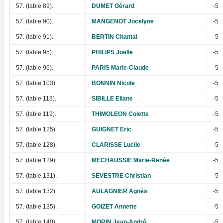
57. (table 89).
DUMET Gérard
-5
57. (table 90).
MANGENOT Jocelyne
-5
57. (table 91).
BERTIN Chantal
-5
57. (table 95).
PHILIPS Joëlle
-5
57. (table 96).
PARIS Marie-Claude
-5
57. (table 103).
BONNIN Nicole
-5
57. (table 113).
SIBILLE Eliane
-5
57. (table 119).
THIMOLEON Colette
-5
57. (table 125).
GUIGNET Eric
-5
57. (table 128).
CLARISSE Lucile
-5
57. (table 129).
MECHAUSSIE Marie-Renée
-5
57. (table 131).
SEVESTRE Christian
-5
57. (table 132).
AULAGNIER Agnès
-5
57. (table 135).
GOIZET Annette
-5
57. (table 140).
MORIN Jean-André
-5