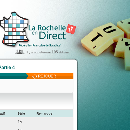
105
Il y a actuellement
visiteurs
artie 4
REJOUER
atif
Série
Remarque
1A