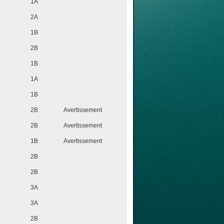
1A
2A
1B
2B
1B
1A
1B
2B
Avertissement
2B
Avertissement
1B
Avertissement
2B
2B
3A
3A
2B