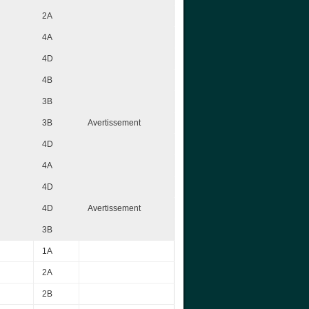
2A
4A
4D
4B
3B
3B
Avertissement
4D
4A
4D
4D
Avertissement
3B
1A
2A
2B