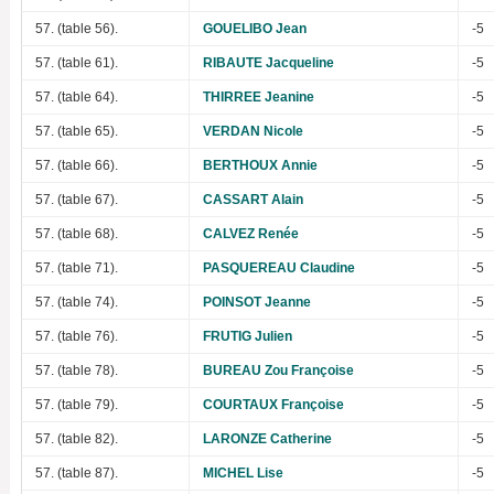
57. (table 56).
GOUELIBO Jean
-5
57. (table 61).
RIBAUTE Jacqueline
-5
57. (table 64).
THIRREE Jeanine
-5
57. (table 65).
VERDAN Nicole
-5
57. (table 66).
BERTHOUX Annie
-5
57. (table 67).
CASSART Alain
-5
57. (table 68).
CALVEZ Renée
-5
57. (table 71).
PASQUEREAU Claudine
-5
57. (table 74).
POINSOT Jeanne
-5
57. (table 76).
FRUTIG Julien
-5
57. (table 78).
BUREAU Zou Françoise
-5
57. (table 79).
COURTAUX Françoise
-5
57. (table 82).
LARONZE Catherine
-5
57. (table 87).
MICHEL Lise
-5