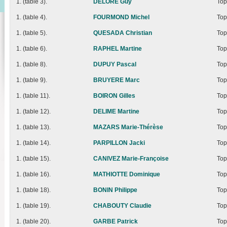
1. (table 3).
DELORE Guy
Top
1. (table 4).
FOURMOND Michel
Top
1. (table 5).
QUESADA Christian
Top
1. (table 6).
RAPHEL Martine
Top
1. (table 8).
DUPUY Pascal
Top
1. (table 9).
BRUYERE Marc
Top
1. (table 11).
BOIRON Gilles
Top
1. (table 12).
DELIME Martine
Top
1. (table 13).
MAZARS Marie-Thérèse
Top
1. (table 14).
PARPILLON Jacki
Top
1. (table 15).
CANIVEZ Marie-Françoise
Top
1. (table 16).
MATHIOTTE Dominique
Top
1. (table 18).
BONIN Philippe
Top
1. (table 19).
CHABOUTY Claudie
Top
1. (table 20).
GARBE Patrick
Top