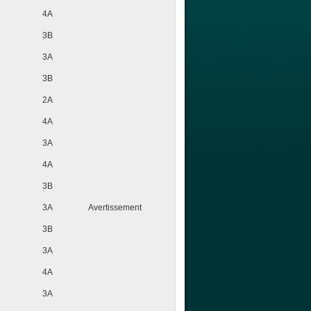
4A
3B
3A
3B
2A
4A
3A
4A
3B
3A
Avertissement
3B
3A
4A
3A