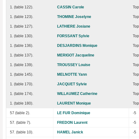
1. (table 122).
CASSIN Carole
Top
1. (table 123).
THOMINE Joselyne
Top
1. (table 127).
LATHIERE Josiane
Top
1. (table 130).
FORSSANT Sylvie
Top
1. (table 136).
DESJARDINS Monique
Top
1. (table 137).
MERIGOT Jacqueline
Top
1. (table 139).
TROUSSEY Louise
Top
1. (table 145).
MELNOTTE Yann
Top
1. (table 170).
JACQUET Sylvie
Top
1. (table 174).
WILLAUMEZ Catherine
Top
1. (table 180).
LAURENT Monique
Top
57 (table 2).
LE FUR Dominique
-5
57. (table 7).
FREDON Laurent
-5
57. (table 10).
HAMEL Janick
-5