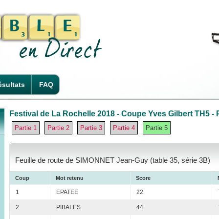
sultats
FAQ
Festival de La Rochelle 2018 - Coupe Yves Gilbert TH5 - P
Partie 1
Partie 2
Partie 3
Partie 4
Partie 5
Feuille de route de SIMONNET Jean-Guy (table 35, série 3B)
Coup
Mot retenu
Score
1
EPATEE
22
2
PIBALES
44