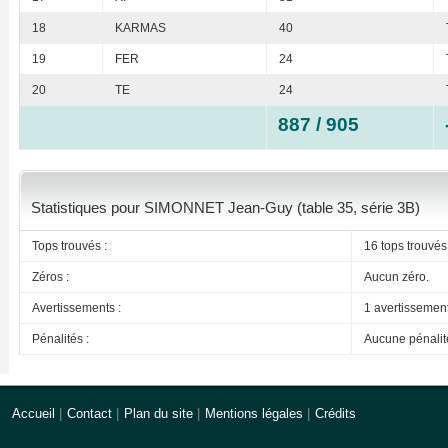
18
KARMAS
40
19
FER
24
20
TE
24
887 / 905
Statistiques pour SIMONNET Jean-Guy (table 35, série 3B)
Tops trouvés :
16 tops trouvés
Zéros :
Aucun zéro.
Avertissements :
1 avertissemen
Pénalités :
Aucune pénalit
Accueil
|
Contact
|
Plan du site
|
Mentions légales
|
Crédits