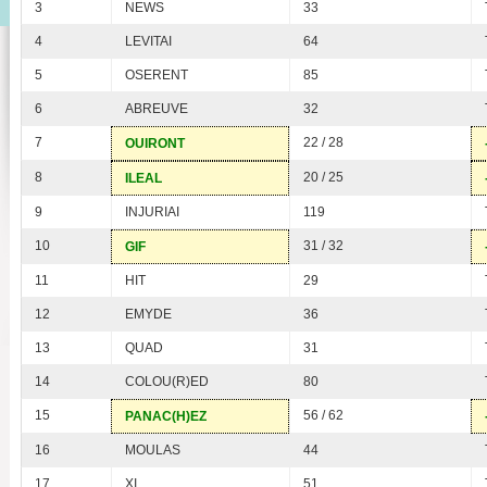
3
NEWS
33
4
LEVITAI
64
5
OSERENT
85
6
ABREUVE
32
7
22 / 28
OUIRONT
8
20 / 25
ILEAL
9
INJURIAI
119
10
31 / 32
GIF
11
HIT
29
12
EMYDE
36
13
QUAD
31
14
COLOU(R)ED
80
15
56 / 62
PANAC(H)EZ
16
MOULAS
44
17
XI
51