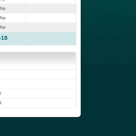
Top
Top
Top
-18
t
é.