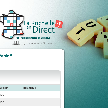
98
Il y a actuellement
visiteurs
artie 5
Négatif
Remarque
Top
Top