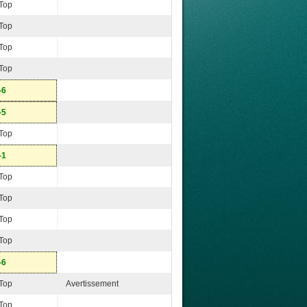
Top
Top
Top
Top
-6
-5
Top
-1
Top
Top
Top
Top
-6
Top
Avertissement
Top