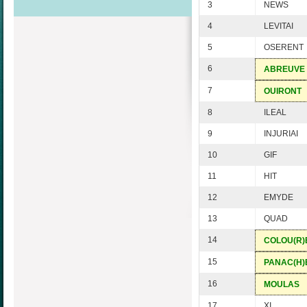
3
NEWS
4
LEVITAI
5
OSERENT
6
ABREUVE
7
OUIRONT
8
ILEAL
9
INJURIAI
10
GIF
11
HIT
12
EMYDE
13
QUAD
14
COLOU(R)
15
PANAC(H)
16
MOULAS
17
XI