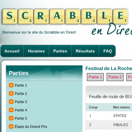
Accueil
Horaires
Parties
Résultats
FAQ
Festival de La Rochel
Parties
Partie 1
Partie 2
Pa
Partie 1
Partie 2
Feuille de route de B
Partie 3
Coup
Mot retenu
Partie 4
1
EPATEE
Partie 5
2
PIBALES
Étape du Grand Prix