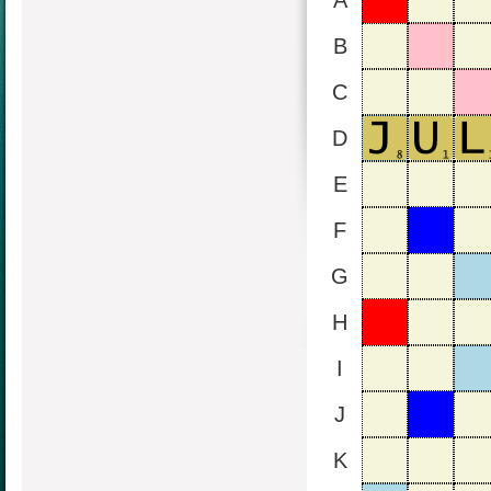
A
B
C
D
E
F
G
H
I
J
K