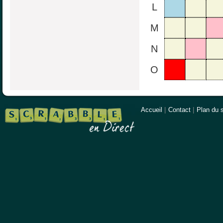
L
M
N
O
Accueil
|
Contact
|
Plan du s