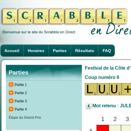
Accueil
Horaires
Parties
Résultats
FAQ
Festival de la Côte d
Parties
Coup numéro 6
Partie 1
Partie 2
Partie 3
Mot retenu : JUL
Partie 4
Étape du Grand Prix
1
2
3