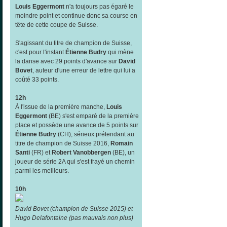
Louis Eggermont
n'a toujours pas égaré le
moindre point et continue donc sa course en
tête de cette coupe de Suisse.
S'agissant du titre de champion de Suisse,
c'est pour l'instant
Étienne Budry
qui mène
la danse avec 29 points d'avance sur
David
Bovet
, auteur d'une erreur de lettre qui lui a
coûté 33 points.
12h
À l'issue de la première manche,
Louis
Eggermont
(BE) s'est emparé de la première
place et possède une avance de 5 points sur
Étienne Budry
(CH), sérieux prétendant au
titre de champion de Suisse 2016,
Romain
Santi
(FR) et
Robert Vanobbergen
(BE), un
joueur de série 2A qui s'est frayé un chemin
parmi les meilleurs.
10h
David Bovet (champion de Suisse 2015) et
Hugo Delafontaine (pas mauvais non plus)