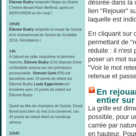
désirée dans la
Étienne Budry
remporte l'étape du Grand
Chelem devant Alain Berthod, après un
lien "Rejouer" su
NERVURENt au 6e coup !
laquelle est indi
15h45
Étienne Budry
remporte la coupe de Suisse
En cliquant sur 
et le championnat de Suisse de Scrabble
2016. Félicitations !
permettant de "re
réduite : il n'es
14h
À l'abord de cette cinquième et dernière
poser un mot sur
manche,
Étienne Budry
(CH) dispose d'une
"Voir le mot rete
confortable avance sur ses principaux
poursuivants ;
Romain Santi
(FR) est
retenue et passe
deuxième avec 15 points de retard sur
Étienne Budry,
Louis Eggermont
est
En rejouan
troisième avec 15 points de retard sur
Étienne Budry.
entier su
Quant au titre de champion de Suisse, David
La grille est di
Bovet aura bien du mal à la conserver, ces
possible, pour un
45 points de retard étant un handicap
sérieux.
carrée par natur
en hauteur. Pour 
11h45