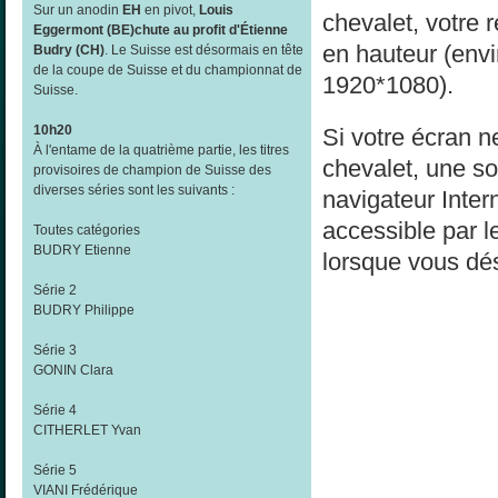
Sur un anodin
EH
en pivot,
Louis
chevalet, votre 
Eggermont (BE)chute au profit d'Étienne
en hauteur (env
Budry (CH)
. Le Suisse est désormais en tête
de la coupe de Suisse et du championnat de
1920*1080).
Suisse.
10h20
Si votre écran ne
À l'entame de la quatrième partie, les titres
chevalet, une sol
provisoires de champion de Suisse des
diverses séries sont les suivants :
navigateur Inter
accessible par l
Toutes catégories
BUDRY Etienne
lorsque vous dés
Série 2
BUDRY Philippe
Série 3
GONIN Clara
Série 4
CITHERLET Yvan
Série 5
VIANI Frédérique