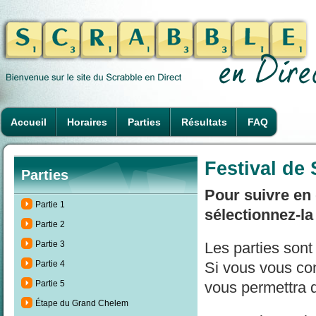
Accueil
Horaires
Parties
Résultats
FAQ
Festival de
Parties
Pour suivre en 
Partie 1
sélectionnez-la
Partie 2
Partie 3
Les parties son
Partie 4
Si vous vous con
Partie 5
vous permettra d
Étape du Grand Chelem