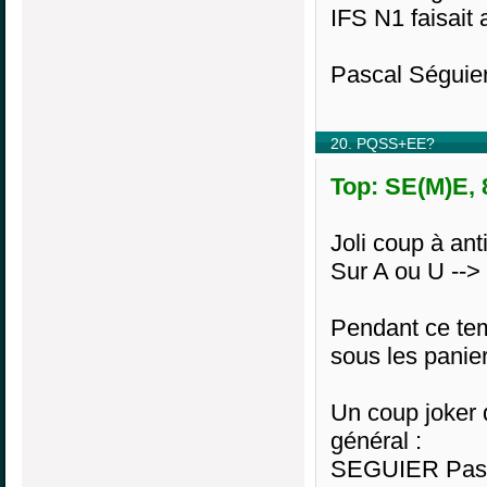
IFS N1 faisait 
Pascal Séguier
20. PQSS+EE?
Top: SE(M)E, 
Joli coup à anti
Sur A ou U -
Pendant ce tem
sous les panier
Un coup joker 
général :
SEGUIER Pasc