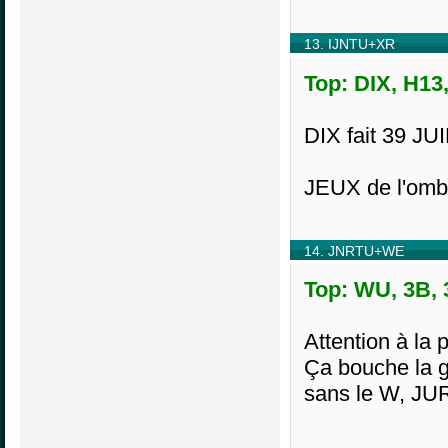
13. IJNTU+XR
Top: DIX, H13
DIX fait 39 JUI
JEUX de l'ombr
14. JNRTU+WE
Top: WU, 3B, 
Attention à la 
Ça bouche la g
sans le W, JU