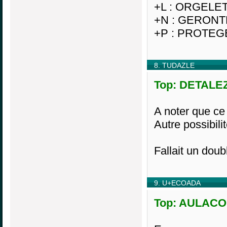
+L : ORGELE
+N : GERON
+P : PROTEG
8. TUDAZLE
Top: DETALEZ,
A noter que ce 
Autre possibil
Fallait un dou
9. U+ECOADA
Top: AULACOD