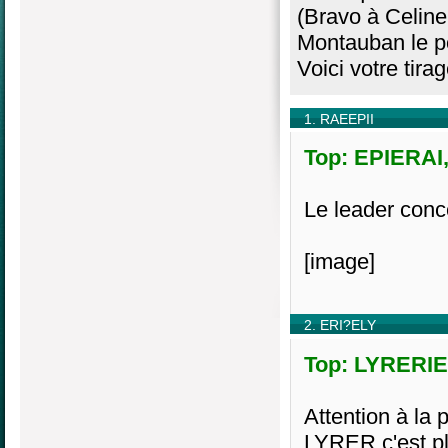
(Bravo à Celine
Montauban le po
Voici votre tirag
1. RAEEPII
Top: EPIERAI,
Le leader conc
[image]
2. ERI?ELY
Top: LYRERIE(
Attention à la p
LYRER c'est p