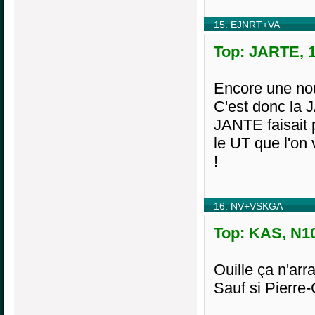
15. EJNRT+VA
Top: JARTE, 1
Encore une nou
C'est donc la 
JANTE faisait p
le UT que l'on
!
16. NV+VSKGA
Top: KAS, N10
Ouille ça n'arr
Sauf si Pierre-