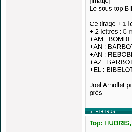
[image]
Le sous-top BI
Ce tirage + 1 le
+ 2 lettres : 5 
+AM : BOMBE
+AN : BARBO
+AN : REBOB
+AZ : BARBO
+EL : BIBEL
Joël Arnollet p
près.
6. IRT+HRUS
Top: HUBRIS, 