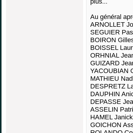
plus...
Au général apr
ARNOLLET Joë
SEGUIER Pasc
BOIRON Gilles
BOISSEL Laure
ORHNIAL Jean
GUIZARD Jean
YACOUBIAN G
MATHIEU Nadi
DESPRETZ Lau
DAUPHIN Anice
DEPASSE Jean
ASSELIN Patri
HAMEL Janick
GOICHON Assi
ROLANDO Cole