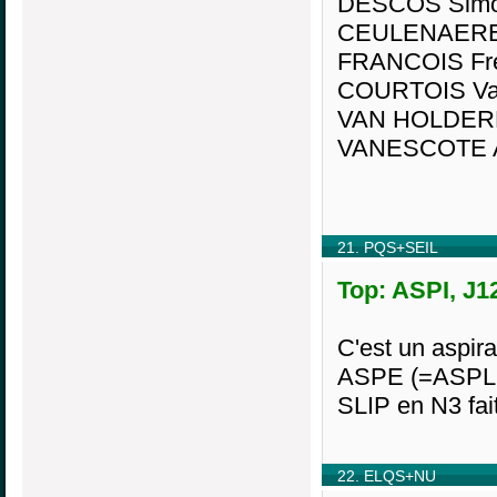
DESCOS Simo
CEULENAERE I
FRANCOIS Fré
COURTOIS Val
VAN HOLDERB
VANESCOTE A
21. PQS+SEIL
Top: ASPI, J1
C'est un aspira
ASPE (=ASPLE) 
SLIP en N3 fait
22. ELQS+NU