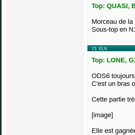
Top: QUASI, B
Morceau de la 
Sous-top en N1 
23. ELN
Top: LONE, G1
ODS6 toujours 
C'est un bras
Cette partie tr
[image]
Elle est gagné