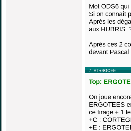
Mot ODS6 qui si
Si on connaît p
Après les dég
aux HUBRIS..
Après ces 2 co
devant Pascal 
7. RT+SGOEE
Top: ERGOTES
On joue encore 
ERGOTEES en L
ce tirage + 1 le
+C : CORTE
+E : ERGOTE