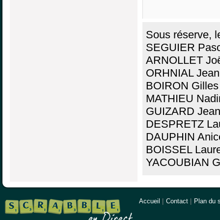
Sous réserve, l
SEGUIER Pasca
ARNOLLET Joë
ORHNIAL Jean-
BOIRON Gilles
MATHIEU Nadin
GUIZARD Jean-
DESPRETZ Laur
DAUPHIN Anice
BOISSEL Laure
YACOUBIAN Ga
Accueil
|
Contact
|
Plan du s