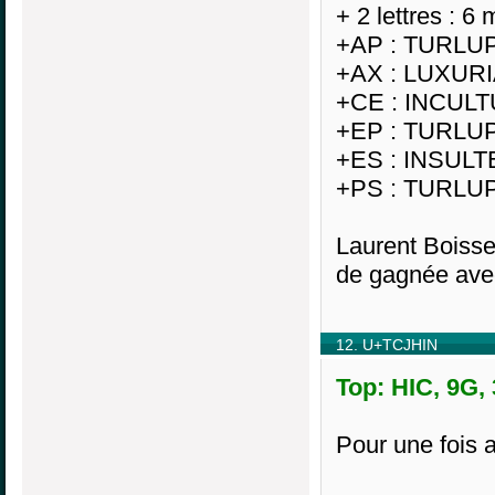
+ 2 lettres : 6 
+AP : TURLU
+AX : LUXUR
+CE : INCUL
+EP : TURLU
+ES : INSUL
+PS : TURLU
Laurent Boisse
de gagnée ave
12. U+TCJHIN
Top: HIC, 9G,
Pour une fois a