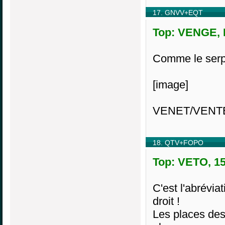
17. GNVV+EQT
Top: VENGE, M
Comme le serp
[image]
VENET/VENTE 
18. QTV+FOPO
Top: VETO, 15
C'est l'abréviat
droit !
Les places des