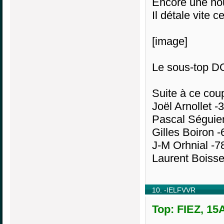
Encore une nou
Il détale vite c
[image]
Le sous-top D
Suite à ce cou
Joël Arnollet -
Pascal Séguier
Gilles Boiron -
J-M Orhnial -7
Laurent Boisse
10. -IELFVVR
Top: FIEZ, 15