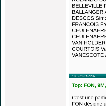
BELLEVILLE Pi
BALLANGER Ar
DESCOS Simo
FRANCOIS Fré
CEULENAERE 
CEULENAERE I
VAN HOLDERB
COURTOIS Val
VANESCOTE A
19. FOPQ+SSN
Top: FON, 9M,
C'est une part
FON désigne u