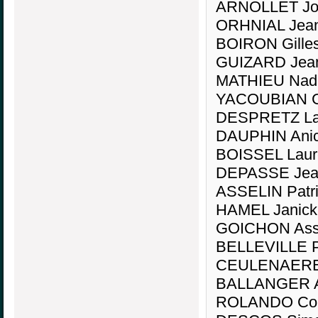
ARNOLLET Joë
ORHNIAL Jean
BOIRON Gilles
GUIZARD Jean
MATHIEU Nadi
YACOUBIAN G
DESPRETZ Lau
DAUPHIN Anice
BOISSEL Laur
DEPASSE Jean
ASSELIN Patri
HAMEL Janick
GOICHON Assi
BELLEVILLE Pi
CEULENAERE 
BALLANGER Ar
ROLANDO Cole