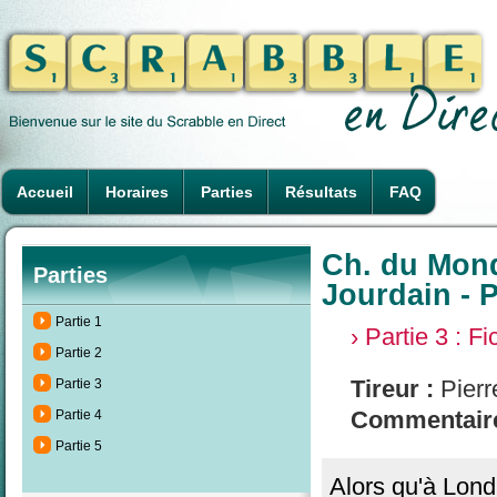
Accueil
Horaires
Parties
Résultats
FAQ
Ch. du Mon
Parties
Jourdain - P
Partie 1
› Partie 3 : F
Partie 2
Tireur :
Pierr
Partie 3
Commentaire
Partie 4
Partie 5
Alors qu'à Londr