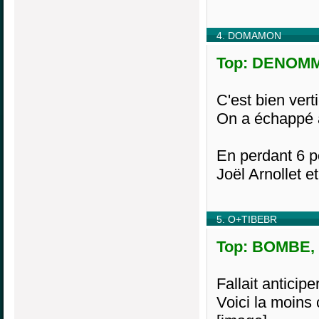
4. DOMAMON
Top: DENOMMA
C'est bien ver
On a échappé
En perdant 6 p
Joël Arnollet e
5. O+TIBEBR
Top: BOMBE, L
Fallait antici
Voici la moins