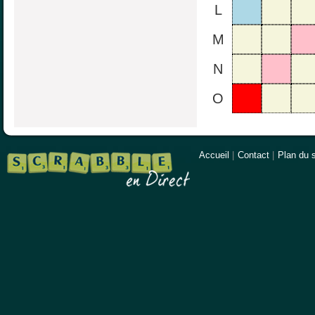
L
M
N
O
Accueil
|
Contact
|
Plan du s