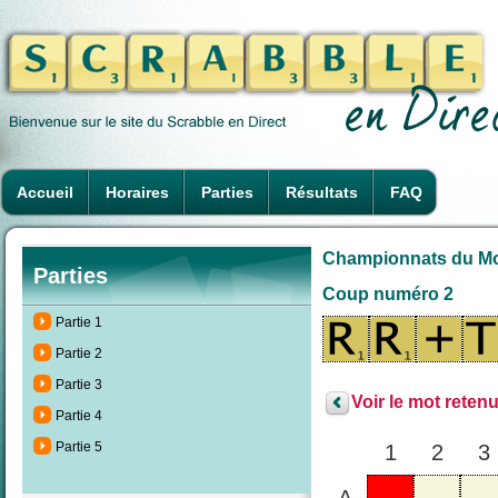
Accueil
Horaires
Parties
Résultats
FAQ
Championnats du Mond
Parties
Coup numéro 2
Partie 1
Partie 2
Partie 3
Voir le mot retenu
Partie 4
Partie 5
1
2
3