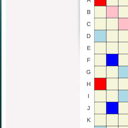
A
B
C
D
E
F
G
H
I
J
K