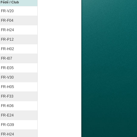
Fédé / Club
FR-V20
FR-F04
FR-H24
FR-P12
FR-H02
FR-I07
FR-E05
FR-V30
FR-H05
FR-F33
FR-K06
FR-E24
FR-G39
FR-H24