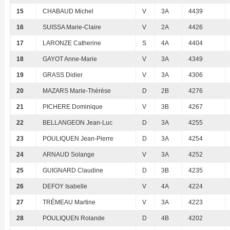
15
CHABAUD Michel
V
3A
4439
16
SUISSA Marie-Claire
V
2A
4426
17
LARONZE Catherine
S
4A
4404
18
GAYOT Anne-Marie
V
3A
4349
19
GRASS Didier
V
3A
4306
20
MAZARS Marie-Thérèse
D
2B
4276
21
PICHERE Dominique
V
3B
4267
22
BELLANGEON Jean-Luc
D
3A
4255
23
POULIQUEN Jean-Pierre
D
3A
4254
24
ARNAUD Solange
V
3A
4252
25
GUIGNARD Claudine
D
3B
4235
26
DEFOY Isabelle
V
4A
4224
27
TRÉMEAU Martine
V
3A
4223
28
POULIQUEN Rolande
D
4B
4202