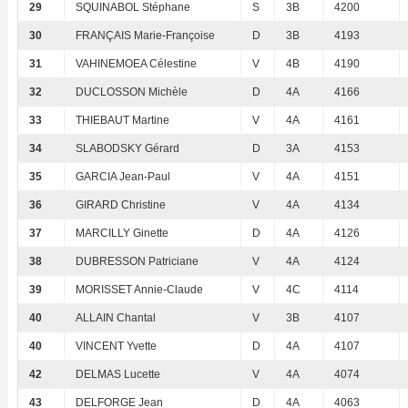
29
SQUINABOL Stéphane
S
3B
4200
30
FRANÇAIS Marie-Françoise
D
3B
4193
31
VAHINEMOEA Célestine
V
4B
4190
32
DUCLOSSON Michèle
D
4A
4166
33
THIEBAUT Martine
V
4A
4161
34
SLABODSKY Gérard
D
3A
4153
35
GARCIA Jean-Paul
V
4A
4151
36
GIRARD Christine
V
4A
4134
37
MARCILLY Ginette
D
4A
4126
38
DUBRESSON Patriciane
V
4A
4124
39
MORISSET Annie-Claude
V
4C
4114
40
ALLAIN Chantal
V
3B
4107
40
VINCENT Yvette
D
4A
4107
42
DELMAS Lucette
V
4A
4074
43
DELFORGE Jean
D
4A
4063