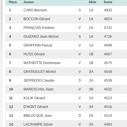
Place
Joueur
Série
Score
1
CARO Bernard
S
1A
4833
2
BOCCON Gérard
V
1A
4824
3
FRANÇOIS Frédéric
V
2A
4732
4
GUIZARD Jean-Michel
S
1A
4726
5
GRAFFION Pascal
V
1A
4699
6
HUSS Gérard
V
1B
4667
7
MATHIOTTE Dominique
V
2B
4575
8
GRATIOULET Michel
V
3A
4549
9
JEFFREDO Claudie
D
2A
4539
10
MARESCHAL Alain
V
3B
4532
11
KULIK Gérard
V
2A
4523
12
D'HONT Gérard
V
3A
4516
13
BIBLOCQUE Jean
D
2A
4514
14
LACRAMPE Sylvie
V
3A
4483