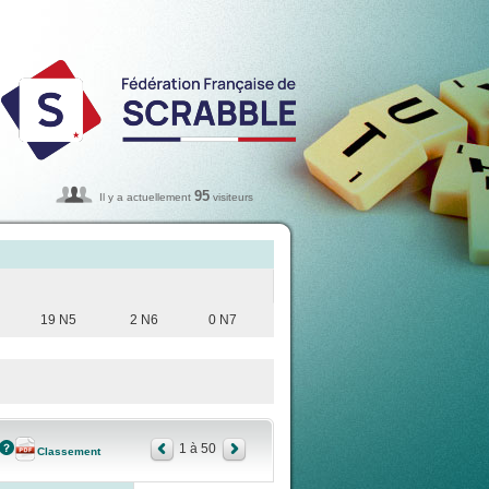
95
Il y a actuellement
visiteurs
19 N5
2 N6
0 N7
1 à 50
Classement