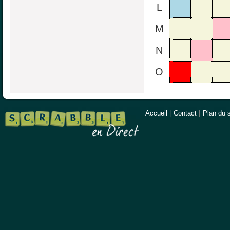
L
M
N
O
Accueil
|
Contact
|
Plan du s