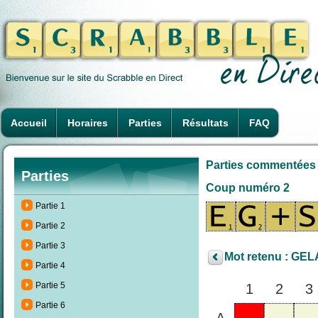
Accueil
Horaires
Parties
Résultats
FAQ
Parties commentées A
Parties
Coup numéro 2
Partie 1
Partie 2
Partie 3
Mot retenu : GEL
Partie 4
Partie 5
1
2
3
Partie 6