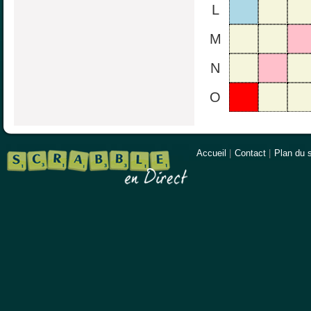
L
M
N
O
Accueil
|
Contact
|
Plan du s