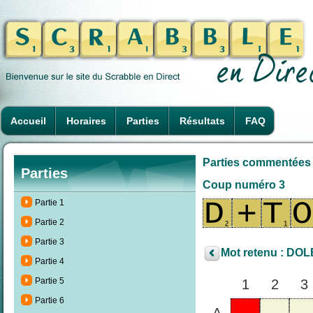
Accueil
Horaires
Parties
Résultats
FAQ
Parties commentées A
Parties
Coup numéro 3
Partie 1
Partie 2
Partie 3
Mot retenu : DOL
Partie 4
Partie 5
1
2
3
Partie 6